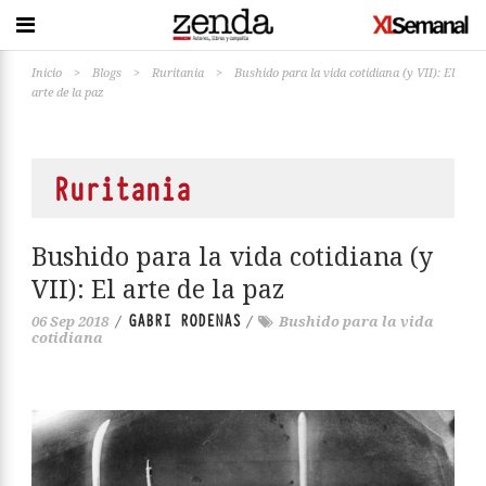
Inicio
>
Blogs
>
Ruritania
>
Bushido para la vida cotidiana (y VII): El
arte de la paz
Ruritania
Bushido para la vida cotidiana (y
VII): El arte de la paz
GABRI RODENAS
06 Sep 2018
/
/
Bushido para la vida
cotidiana