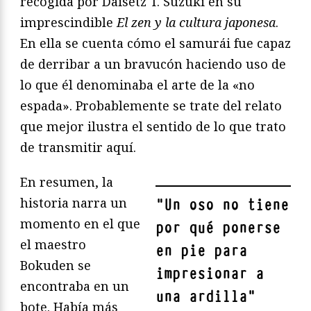
recogida por Daisetz T. Suzuki en su
imprescindible
El zen y la cultura japonesa
.
En ella se cuenta cómo el samurái fue capaz
de derribar a un bravucón haciendo uso de
lo que él denominaba el arte de la «no
espada». Probablemente se trate del relato
que mejor ilustra el sentido de lo que trato
de transmitir aquí.
En resumen, la
historia narra un
"
Un oso no tiene
momento en el que
por qué ponerse
el maestro
en pie para
Bokuden se
impresionar a
encontraba en un
una ardilla
"
bote. Había más