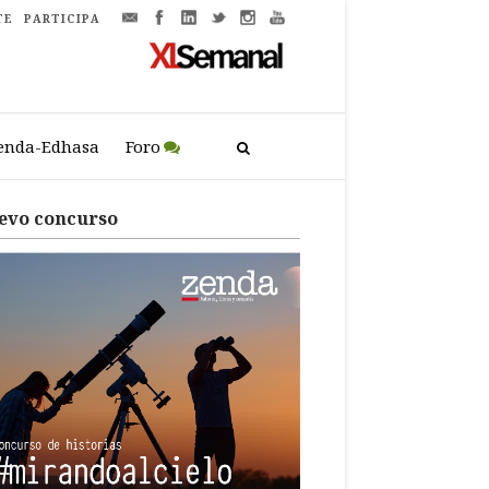
TE
PARTICIPA
enda-Edhasa
Foro
evo concurso