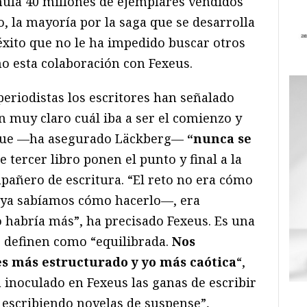
mula 40 millones de ejemplares vendidos
, la mayoría por la saga que se desarrolla
 éxito que no le ha impedido buscar otros
mo esta colaboración con Fexeus.
periodistas los escritores han señalado
muy claro cuál iba a ser el comienzo y
nque —ha asegurado Läckberg—
“nunca se
te tercer libro ponen el punto y final a la
mpañero de escritura. “El reto no era cómo
o ya sabíamos cómo hacerlo—, era
o habría más”, ha precisado Fexeus. Es una
 definen como “equilibrada.
Nos
s más estructurado y yo más caótica
“,
 inoculado en Fexeus las ganas de escribir
r escribiendo novelas de suspense”,