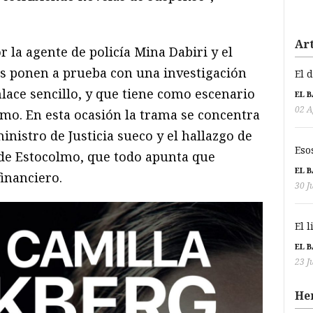
Art
r la agente de policía Mina Dabiri y el
es ponen a prueba con una investigación
El 
lace sencillo, y que tiene como escenario
EL 
02 A
lmo. En esta ocasión la trama se concentra
nistro de Justicia sueco y el hallazgo de
Eso
de Estocolmo, que todo apunta que
EL 
inanciero.
30 J
El 
EL 
23 J
He