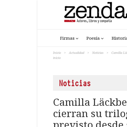
Firmas
Poesía
Histori
Inicio
>
Actualidad
>
Noticias
>
Camilla Lä
inicio
Noticias
Camilla Läckbe
cierran su trilo
previsto desde 