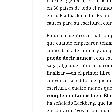
Läckberg (Suecia, 1974), acu
en 60 países de todo el mundo
en su Fjällbacka natal. Es un
cauces para su escritura, co
En un encuentro virtual con 
que cuando empezaron tenían 
cómo iban a terminar y au
puede decir nunca”
, con es
saga, algo que ratifica su co
finalizar —en el primer libr
convencer al editor de que n
escritura a cuatro manos que
complementamos bien. Él e
ha señalado Läckberg, que ha
en solitario. “Voy a continua