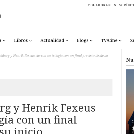
COLABORAN
SUSCRÍBE
a
Libros
Actualidad
Blogs
TV/Cine
Z
ckberg y Henrik Fexeus cierran su trilogía con un final previsto desde su
Nu
rg y Henrik Fexeus
gía con un final
su inicio