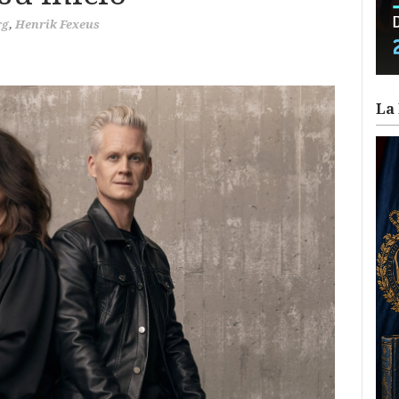
rg
,
Henrik Fexeus
La 