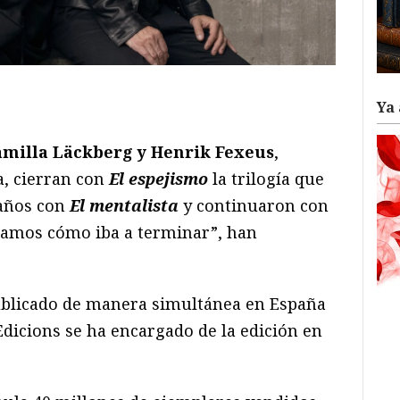
ram
il
ompartir
Ya 
amilla Läckberg y Henrik Fexeus
,
a, cierran con
El espejismo
la trilogía que
años con
El mentalista
y continuaron con
bíamos cómo iba a terminar”, han
ublicado de manera simultánea en España
dicions se ha encargado de la edición en