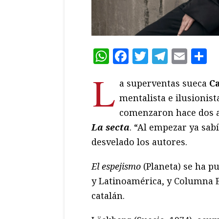
WhatsApp
Facebook
Twitter
Teleg
Ema
C
L
a superventas sueca
C
mentalista e ilusionist
comenzaron hace dos 
La secta
. “Al empezar ya sa
desvelado los autores.
El espejismo
(Planeta) se ha p
y Latinoamérica, y Columna E
catalán.