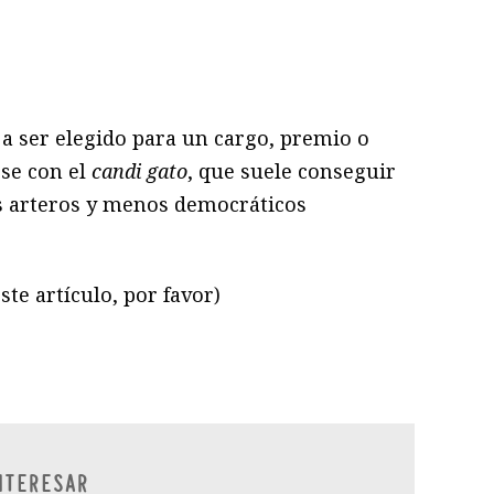
ram
il
ompartir
 a ser elegido para un cargo, premio o
rse con el
candi gato
, que suele conseguir
s arteros y menos democráticos
ste artículo, por favor)
ram
il
ompartir
NTERESAR