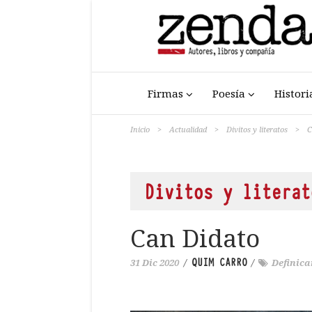
Firmas
Poesía
Histori
Inicio
>
Actualidad
>
Divitos y literatos
>
C
Divitos y literat
Can Didato
QUIM CARRO
31 Dic 2020
/
/
Definica