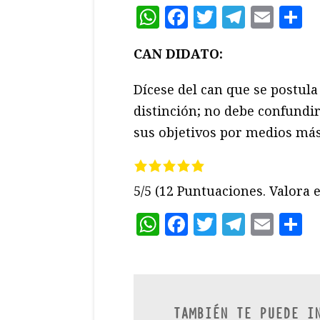
WhatsApp
Facebook
Twitter
Teleg
Ema
C
CAN DIDATO:
Dícese del can que se postula
distinción; no debe confundi
sus objetivos por medios má
5/5
(12 Puntuaciones. Valora e
WhatsApp
Facebook
Twitter
Teleg
Ema
C
TAMBIÉN TE PUEDE I