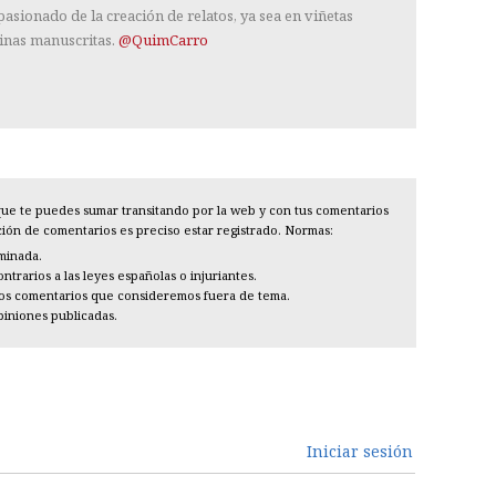
pasionado de la creación de relatos, ya sea en viñetas
inas manuscritas.
@QuimCarro
l que te puedes sumar transitando por la web y con tus comentarios
cción de comentarios es preciso estar registrado. Normas:
iminada.
trarios a las leyes españolas o injuriantes.
los comentarios que consideremos fuera de tema.
piniones publicadas.
Iniciar sesión