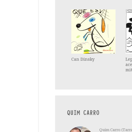
Can Dinsky
Le
ace
mi
QUIM CARRO
Quim Carro (Tarra