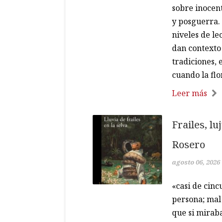
sobre inocent
y posguerra. 
niveles de le
dan contexto
tradiciones, 
cuando la flo
Leer más
Frailes, lu
Rosero
agosto 06, 2026
«casi de cin
persona; mal 
que si miraba