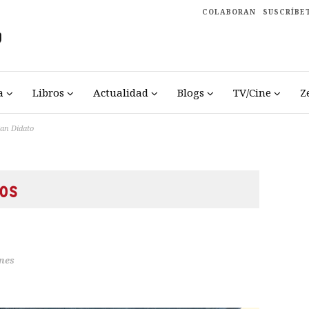
COLABORAN
SUSCRÍBE
a
Libros
Actualidad
Blogs
TV/Cine
Z
an Didato
os
nes