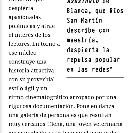
asesinato
de
despierta
Blanca, que Ríos
apasionadas
San Martín
polémicas y atrae
describe con
el interés de los
maestría,
lectores. En torno a
despierta la
ese núcleo
repulsa popular
construye una
en las redes
"
historia atractiva
con su proverbial
estilo ágil y un
ritmo cinematográfico arropado por una
rigurosa documentación. Pone en danza
una galería de personajes que resultan
muy cercanos. Elena, una joven veterinaria
apasionada de su trabajo en el parque de