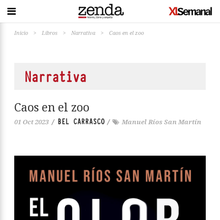
Inicio
>
Libros
>
Narrativa
>
Caos en el zoo
Narrativa
Caos en el zoo
BEL CARRASCO
01 Oct 2023
/
/
Manuel Ríos San Martín