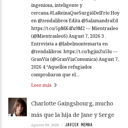
ingeniosa, inteligente y
cercana.#LaReinaQueSurgióDelFrío Hoy
en @zendalibros Edita @SalamandraEd
https://t.co/5pMK4fu9M2 — Mientrasleo
(@MientrasleoS) August 7, 2026 3 .
Entrevista a @labelmontemarta en
@zendalibros: https://t.co/hgjinZu5lu —
GranVía (@GranViaComunica) August 7,
2026 4 “Aquellos refugiados
comprobaron que el…
Leer más
Charlotte Gaingsbourg, mucho
más que la hija de Jane y Serge
JAVIER MEMBA
agosto 09, 2026
/