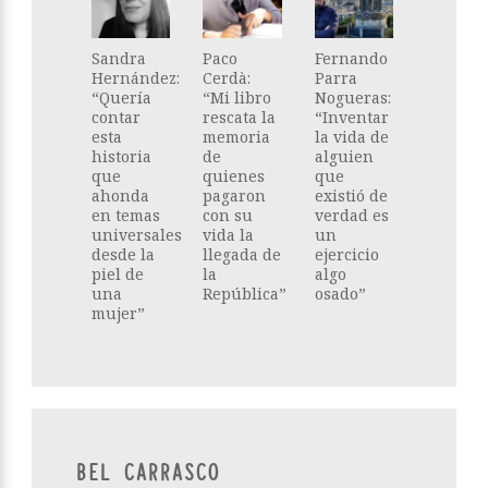
Sandra
Paco
Fernando
Hernández:
Cerdà:
Parra
“Quería
“Mi libro
Nogueras:
contar
rescata la
“Inventar
esta
memoria
la vida de
historia
de
alguien
que
quienes
que
ahonda
pagaron
existió de
en temas
con su
verdad es
universales
vida la
un
desde la
llegada de
ejercicio
piel de
la
algo
una
República”
osado”
mujer”
BEL CARRASCO