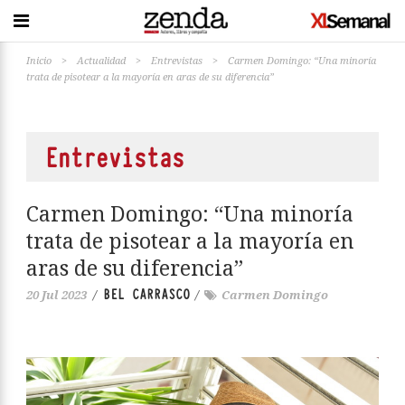
Inicio
>
Actualidad
>
Entrevistas
>
Carmen Domingo: “Una minoría
trata de pisotear a la mayoría en aras de su diferencia”
Entrevistas
Carmen Domingo: “Una minoría
trata de pisotear a la mayoría en
aras de su diferencia”
BEL CARRASCO
20 Jul 2023
/
/
Carmen Domingo