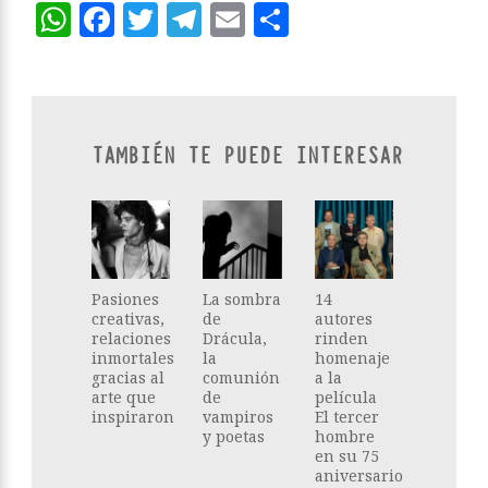
WhatsApp
Facebook
Twitter
Telegram
Email
Compartir
TAMBIÉN TE PUEDE INTERESAR
Pasiones
La sombra
14
creativas,
de
autores
relaciones
Drácula,
rinden
inmortales
la
homenaje
gracias al
comunión
a la
arte que
de
película
inspiraron
vampiros
El tercer
y poetas
hombre
en su 75
aniversario