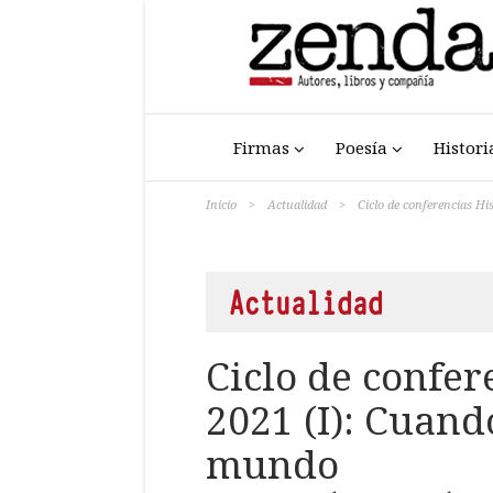
Firmas
Poesía
Histori
Inicio
>
Actualidad
>
Ciclo de conferencias H
Actualidad
Ciclo de confe
2021 (I): Cuan
mundo