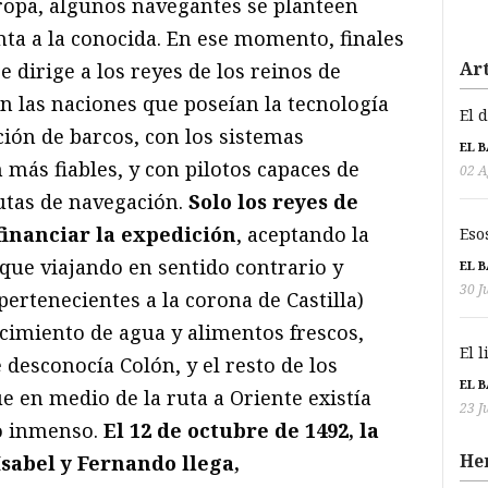
uropa, algunos navegantes se planteen
nta a la conocida. En ese momento, finales
Art
se dirige a los reyes de los reinos de
n las naciones que poseían la tecnología
El 
ión de barcos, con los sistemas
EL 
 más fiables, y con pilotos capaces de
02 A
utas de navegación.
Solo los reyes de
 financiar la expedición
, aceptando la
Eso
que viajando en sentido contrario y
EL 
30 J
(pertenecientes a la corona de Castilla)
imiento de agua y alimentos frescos,
El 
e desconocía Colón, y el resto de los
EL 
ue en medio de la ruta a Oriente existía
23 J
no inmenso.
El 12 de octubre de 1492, la
He
sabel y Fernando llega,