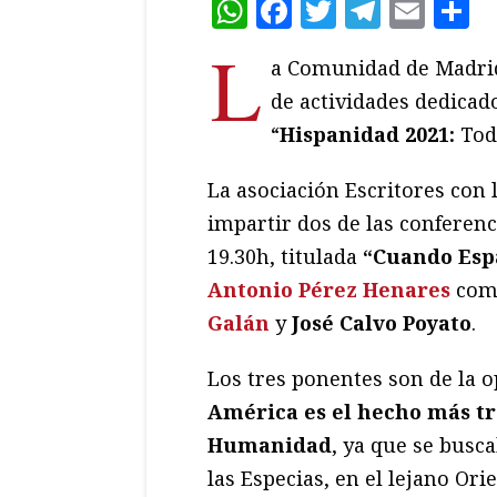
WhatsApp
Facebook
Twitter
Teleg
Ema
C
L
a Comunidad de Madri
de actividades dedicad
“
Hispanidad 2021:
Tod
La asociación Escritores con 
impartir dos de las conferenci
19.30h, titulada
“Cuando Esp
Antonio Pérez Henares
como
Galán
y
José Calvo Poyato
.
Los tres ponentes son de la 
América es el hecho más tr
Humanidad
, ya que se busc
las Especias, en el lejano Or