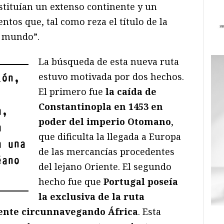
stituían un extenso continente y un
tos que, tal como reza el título de la
l mundo”.
La búsqueda de esta nueva ruta
estuvo motivada por dos hechos.
lón,
El primero fue
la caída de
Constantinopla en 1453 en
a,
poder del imperio Otomano
,
a
que dificulta la llegada a Europa
a una
de las mercancías procedentes
éano
del lejano Oriente. El segundo
hecho fue que
Portugal poseía
la exclusiva de la ruta
iente circunnavegando África
. Esta