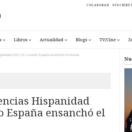
COLABORAN
SUSCRÍBE
a
Libros
Actualidad
Blogs
TV/Cine
Z
ispanidad 2021 (I): Cuando España ensanchó el mundo
Nu
rencias Hispanidad
do España ensanchó el