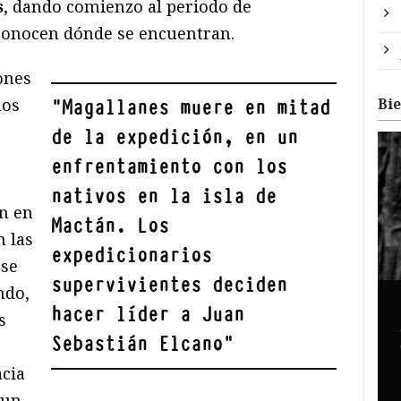
s
, dando comienzo al periodo de
conocen dónde se encuentran.
ones
Bi
ños
"
Magallanes muere en mitad
de la expedición, en un
enfrentamiento con los
nativos en la isla de
an en
Mactán. Los
n las
expedicionarios
 se
supervivientes deciden
ndo,
hacer líder a Juan
s
Sebastián Elcano
"
acia
 un