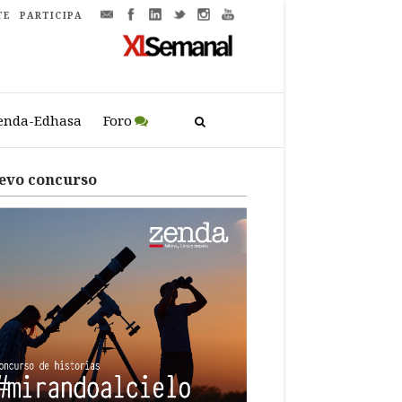
TE
PARTICIPA
enda-Edhasa
Foro
evo concurso