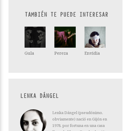
TAMBIÉN TE PUEDE INTERESAR
Gula
Pereza
Envidia
LENKA DÁNGEL
Lenka Dángel (pseudónimo,
obviamente) nació en Gijón en
1978, por fortuna en una casa