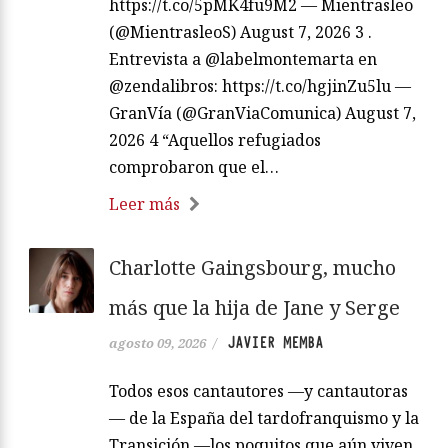
https://t.co/5pMK4fu9M2 — Mientrasleo
(@MientrasleoS) August 7, 2026 3 .
Entrevista a @labelmontemarta en
@zendalibros: https://t.co/hgjinZu5lu —
GranVía (@GranViaComunica) August 7,
2026 4 “Aquellos refugiados
comprobaron que el…
Leer más
Charlotte Gaingsbourg, mucho
más que la hija de Jane y Serge
JAVIER MEMBA
agosto 09, 2026
/
Todos esos cantautores —y cantautoras
— de la España del tardofranquismo y la
Transición —los poquitos que aún viven,