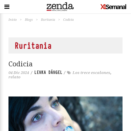
Inicio
>
Blogs
>
Ruritania
>
Codicia
Ruritania
Codicia
LENKA DÁNGEL
04 Dic 2024
/
/
Los trece escalones
,
relato