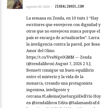
ZENDALIBROS.COM
agosto 09, 2026
/
La semana en Zenda, en 10 tuits 1 “Hay
escritores que envejecen con dignidad y
otros que no envejecen nunca porque el
país se encarga de actualizarlos”. Larra:
la inteligencia contra la pared, por Rosa
Amor del Olmo.
https://t.co/VvaWge0GMM — Zenda
(@zendalibros) August 7, 2026 2 S.J.
Bennett consigue un buen equilibrio
entre el misterio y la vida de la
monarca, creando una protagonista
ingeniosa, inteligente y
cercana.#LaReinaQueSurgióDelFrío Hoy
en @zendalibros Edita @SalamandraEd