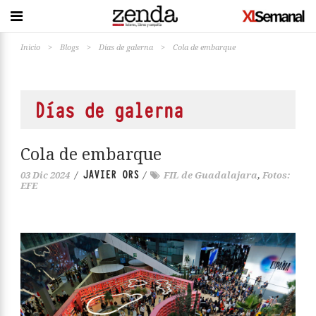
Inicio
>
Blogs
>
Días de galerna
>
Cola de embarque
Días de galerna
Cola de embarque
JAVIER ORS
03 Dic 2024
/
/
FIL de Guadalajara
,
Fotos:
EFE