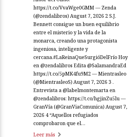
https://t.co/VvaWge0GMM — Zenda
(@zendalibros) August 7, 2026 2 S.J.
Bennett consigue un buen equilibrio
entre el misterio y la vida de la
monarca, creando una protagonista
ingeniosa, inteligente y
cercana.#LaReinaQueSurgióDelFrío Hoy
en @zendalibros Edita @SalamandraEd
https://t.co/5pMK4fu9M2 — Mientrasleo
(@MientrasleoS) August 7, 2026 3 .
Entrevista a @labelmontemarta en
@zendalibros: https://t.co/hgjinZu5lu —
GranVía (@GranViaComunica) August 7,
2026 4 “Aquellos refugiados
comprobaron que el…
Leer más