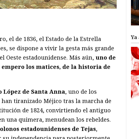
ram
il
ompartir
Ya 
ro, el de 1836, el Estado de la Estrella
nes, se dispone a vivir la gesta más grande
 el Oeste estadounidense. Más aún,
uno de
, empero los matices, de la historia de
o López de Santa Anna
, uno de los
han tiranizado Méjico tras la marcha de
titución de 1824, convirtiendo el antiguo
s en una quimera, menudean los rebeldes.
colonos estadounidenses de Tejas
,
 su independencia para posteriormente