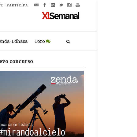
TE
PARTICIPA
enda-Edhasa
Foro
evo concurso