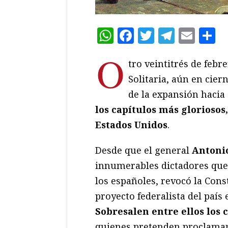
WhatsApp
Facebook
Twitter
Teleg
Ema
C
O
tro veintitrés de febre
Solitaria, aún en cier
de la expansión hacia
los capítulos más gloriosos
Estados Unidos
.
Desde que el general
Antoni
innumerables dictadores que 
los españoles, revocó la Cons
proyecto federalista del paí
Sobresalen entre ellos los 
quienes pretenden proclamar