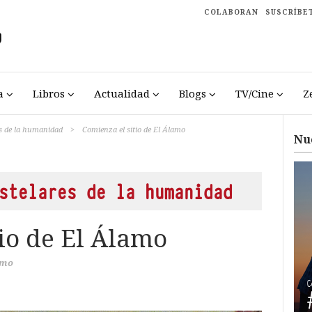
COLABORAN
SUSCRÍBE
a
Libros
Actualidad
Blogs
TV/Cine
Z
s de la humanidad
>
Comienza el sitio de El Álamo
Nu
stelares de la humanidad
io de El Álamo
amo