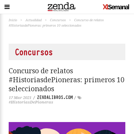
Inicio
>
Actualidad
>
Concursos
>
Concurso de relatos
#HistoriasdePioneras: primeros 10 seleccionados
Concursos
Concurso de relatos
#HistoriasdePioneras: primeros 10
seleccionados
ZENDALIBROS.COM
17 Mar 2021
/
/
#HistoriasDePioneras