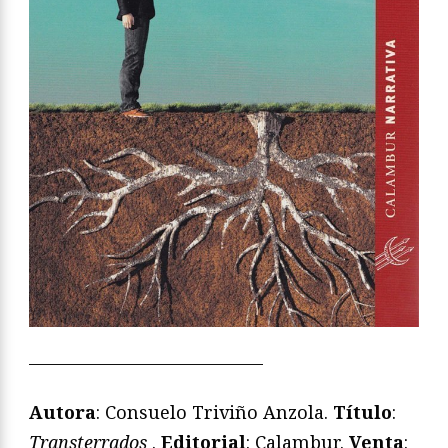
—————————————
Autora
: Consuelo Triviño Anzola.
Título
:
Transterrados
.
Editorial
: Calambur.
Venta
: