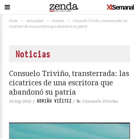
Inicio
>
Actualidad
>
Noticias
>
Consuelo Triviño, transterrada: las
cicatrices de una escritora que abandonó su patria
Noticias
Consuelo Triviño, transterrada: las
cicatrices de una escritora que
abandonó su patria
ADRIÁN VIÉITEZ
13 Sep 2018
/
/
Consuelo Triviño