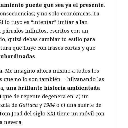
namiento puede que sea ya el presente
.
consecuencias; y no solo económicas. La
i lo tuyo es “intentar” imitar a Ian
 párrafos infinitos, escritos con un
do, quizá debas cambiar tu estilo para
tura que fluye con frases cortas y que
subordinadas
.
a
. Me imagino ahora mismo a todos los
os que no lo son también— hilvanando las
la,
una brillante historia ambientada
0
que de repente degenera en: a) un
ezcla de
Gattaca
y
1984
o c) una suerte de
 Tom Joad del siglo XXI tiene un móvil con
la nevera.