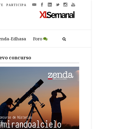
TE
PARTICIPA
enda-Edhasa
Foro
evo concurso