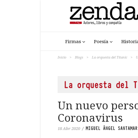
Firmas
Poesía
Histori
Inicio
>
Blogs
>
La orquesta del Titanic
>
U
La orquesta del T
Un nuevo pers
Coronavirus
MIGUEL ÁNGEL SANTAMAR
18 Abr 2020
/