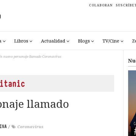
COLABORAN
SUSCRÍBE
a
Libros
Actualidad
Blogs
TV/Cine
Z
n nuevo personaje llamado Coronavirus
Nu
itanic
onaje llamado
INA
/
Coronavirus