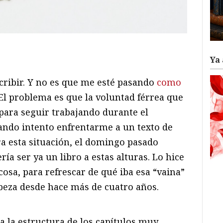
ram
il
ompartir
Ya 
cribir. Y no es que me esté pasando
como
 El problema es que la voluntad férrea que
ara seguir trabajando durante el
ando intento enfrentarme a un texto de
ra esta situación, el domingo pasado
a ser ya un libro a estas alturas. Lo hice
osa, para refrescar de qué iba esa “vaina”
beza desde hace más de cuatro años.
a la estructura de los capítulos muy