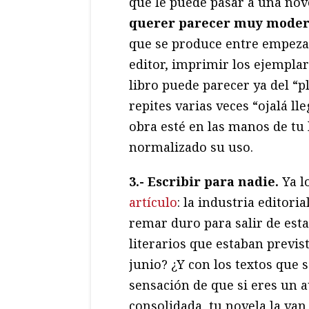
que le puede pasar a una nov
querer parecer muy moder
que se produce entre empezar
editor, imprimir los ejemplare
libro puede parecer ya del “p
repites varias veces “ojalá l
obra esté en las manos de tu l
normalizado su uso.
3.- Escribir para nadie.
Ya l
artículo
: la industria editor
remar duro para salir de est
literarios que estaban previs
junio? ¿Y con los textos que s
sensación de que si eres un 
consolidada, tu novela la van 