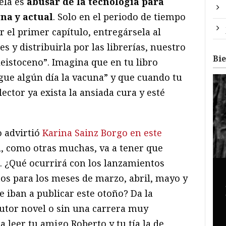
ela es
abusar de la tecnología para
na y actual
. Solo en el periodo de tiempo
 el primer capítulo, entregársela al
s y distribuirla por las librerías, nuestro
Bi
leistoceno”. Imagina que en tu libro
legue algún día la vacuna” y que cuando tu
ector ya exista la ansiada cura y esté
o advirtió
Karina Sainz Borgo en este
ial, como otras muchas, va a tener que
a. ¿Qué ocurrirá con los lanzamientos
tos para los meses de marzo, abril, mayo y
e iban a publicar este otoño? Da la
autor novel o sin una carrera muy
a leer tu amigo Roberto y tu tía la de