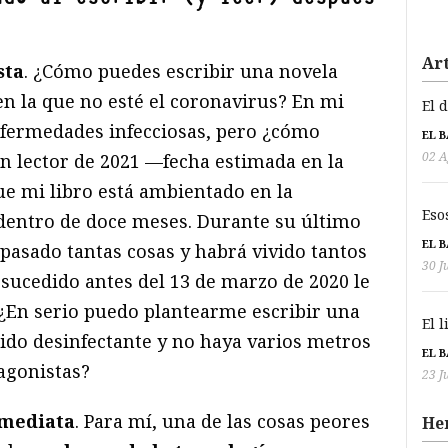
Art
sta
. ¿Cómo puedes escribir una novela
en la que no esté el coronavirus? En mi
El 
enfermedades infecciosas, pero ¿cómo
EL 
02 A
n lector de 2021 —fecha estimada en la
e mi libro está ambientado en la
Eso
 dentro de doce meses. Durante su último
EL 
pasado tantas cosas y habrá vivido tantos
30 J
 sucedido antes del 13 de marzo de 2020 le
. ¿En serio puedo plantearme escribir una
El 
uido desinfectante y no haya varios metros
EL 
agonistas?
23 J
nmediata
. Para mí, una de las cosas peores
He