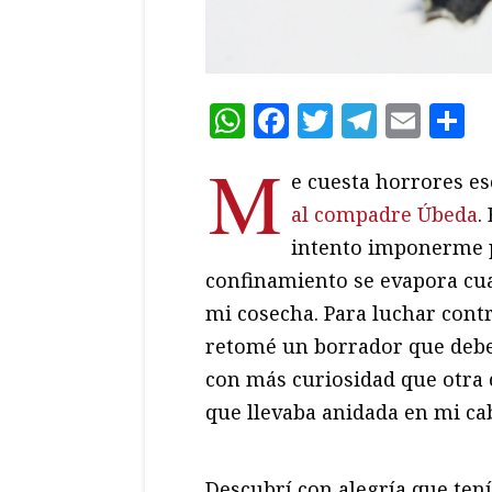
WhatsApp
Facebook
Twitter
Teleg
Ema
C
M
e cuesta horrores es
al compadre Úbeda
.
intento imponerme p
confinamiento se evapora cu
mi cosecha. Para luchar cont
retomé un borrador que deberí
con más curiosidad que otra c
que llevaba anidada en mi ca
Descubrí con alegría que tení