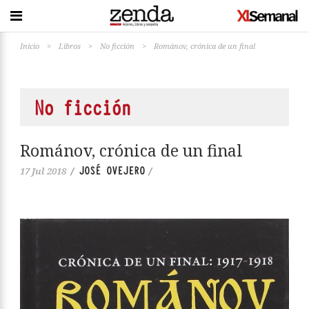
Inicio
>
Libros
>
No ficción
>
Románov, crónica de un final
No ficción
Románov, crónica de un final
JOSÉ OVEJERO
17 Jul 2018
/
/