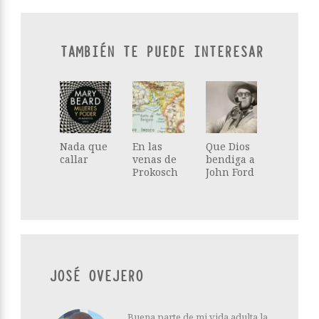
TAMBIÉN TE PUEDE INTERESAR
Nada que
En las
Que Dios
callar
venas de
bendiga a
Prokosch
John Ford
JOSÉ OVEJERO
Buena parte de mi vida adulta la