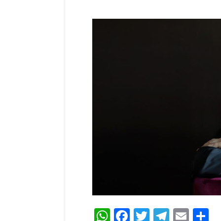
WhatsApp
Facebook
Twitter
Teleg
Ema
C