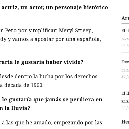
 actriz, un actor, un personaje histórico
Art
r. Pero por simplificar: Meryl Streep,
El 
dy y vamos a apostar por una española,
EL 
02 A
raria le gustar
í
a haber vivido?
Eso
EL 
esde dentro la lucha por los derechos
30 J
la década de 1960.
El 
 le gustar
í
a que jam
á
s se perdiera en
EL 
 la lluvia?
23 J
He
s a las que he amado, empezando por las