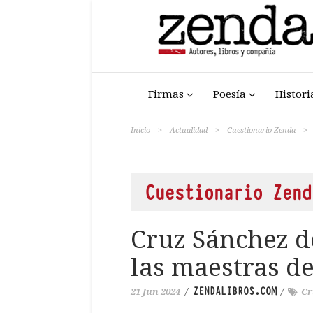
Firmas
Poesía
Histori
Inicio
>
Actualidad
>
Cuestionario Zenda
>
Cuestionario Zend
Cruz Sánchez d
las maestras de
ZENDALIBROS.COM
21 Jun 2024
/
/
Cr