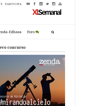
TE
PARTICIPA
enda-Edhasa
Foro
evo concurso