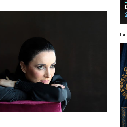
La 
ram
il
ompartir