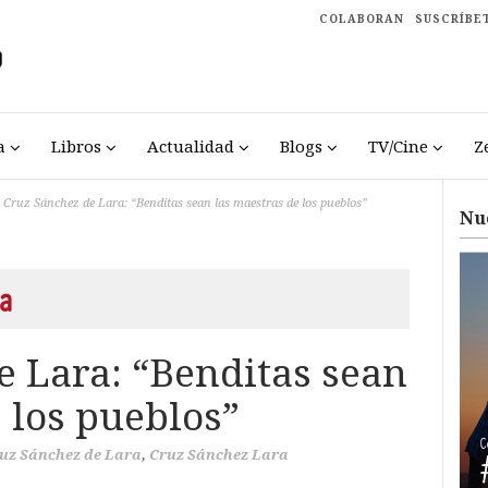
COLABORAN
SUSCRÍBE
a
Libros
Actualidad
Blogs
TV/Cine
Z
Cruz Sánchez de Lara: “Benditas sean las maestras de los pueblos”
Nu
a
e Lara: “Benditas sean
 los pueblos”
uz Sánchez de Lara
,
Cruz Sánchez Lara