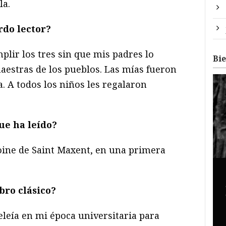
la.
rdo lector?
lir los tres sin que mis padres lo
Bi
aestras de los pueblos. Las mías fueron
 A todos los niños les regalaron
ue ha le
í
do?
oine de Saint Maxent, en una primera
bro cl
ásico
?
eleía en mi época universitaria para