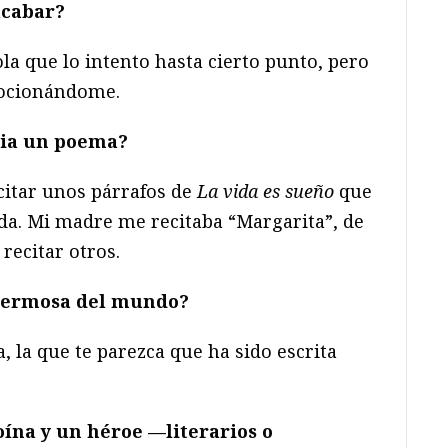
acabar?
a que lo intento hasta cierto punto, pero
mocionándome.
ia un poema?
citar unos párrafos de
La vida es sueño
que
da. Mi madre me recitaba “Margarita”, de
recitar otros.
hermosa del mundo?
 la que te parezca que ha sido escrita
o
í
na y un h
éroe —
literarios o