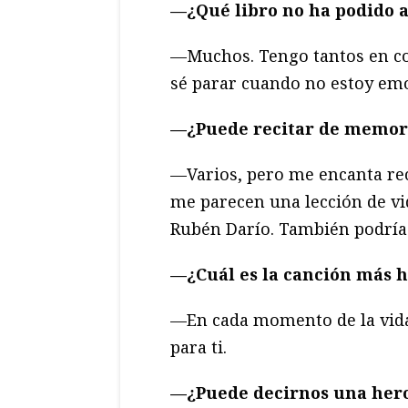
—¿
Qué
libro no ha podido 
—Muchos. Tengo tantos en col
sé parar cuando no estoy e
—¿Puede recitar de memor
—Varios, pero me encanta re
me parecen una lección de vi
Rubén Darío. También podría 
—¿
Cuá
l es la canció
n má
s 
—En cada momento de la vida,
para ti.
—¿Puede decirnos una her