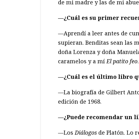
de mi madre y las de mi abue
—¿
Cuá
l es su primer recue
—Aprendí a leer antes de cump
supieran. Benditas sean las m
doña Lorenza y doña Manuela.
caramelos y a mí
El patito feo
.
—¿
Cuá
l es el
ú
ltimo libro q
—La biografía de Gilbert Ant
edición de 1968.
—¿Puede recomendar un li
—Los
Diálogos
de Platón. Lo r