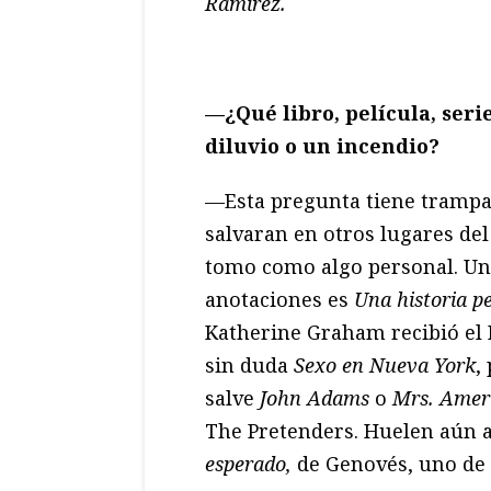
Ramírez.
—¿
Qué libro, pelí
cula, seri
diluvio o un incendio?
—Esta pregunta tiene trampa.
salvaran en otros lugares del
tomo como algo personal. Un 
anotaciones es
Una historia p
Katherine Graham recibió el P
sin duda
Sexo en Nueva York
,
salve
John Adams
o
Mrs. Amer
The Pretenders. Huelen aún a
esperado,
de Genovés, uno de 