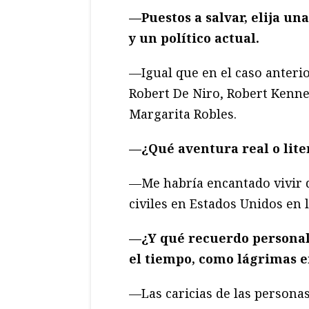
—Puestos a salvar, elija una
y un pol
ítico actual.
—Igual que en el caso anterio
Robert De Niro, Robert Kenne
Margarita Robles.
—¿
Qué
aventura real o lite
—Me habría encantado vivir d
civiles en Estados Unidos en 
—¿Y qu
é
recuerdo personal
el tiempo, como l
á
grimas en
—Las caricias de las persona