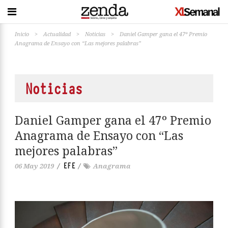
Inicio
>
Actualidad
>
Noticias
>
Daniel Gamper gana el 47º Premio
Anagrama de Ensayo con “Las mejores palabras”
Noticias
Daniel Gamper gana el 47º Premio
Anagrama de Ensayo con “Las
mejores palabras”
EFE
06 May 2019
/
/
Anagrama