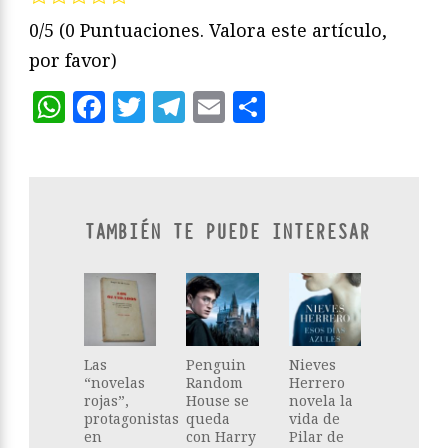
0/5
(0 Puntuaciones. Valora este artículo,
por favor)
WhatsApp
Facebook
Twitter
Telegram
Email
Compartir
TAMBIÉN TE PUEDE INTERESAR
Las
Penguin
Nieves
“novelas
Random
Herrero
rojas”,
House se
novela la
protagonistas
queda
vida de
en
con Harry
Pilar de