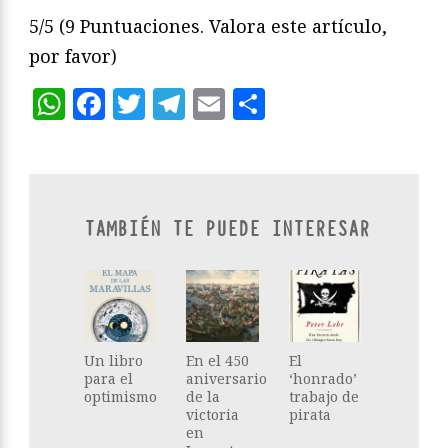
5/5
(9 Puntuaciones. Valora este artículo,
por favor)
WhatsApp
Facebook
Twitter
Telegram
Email
Compartir
TAMBIÉN TE PUEDE INTERESAR
Un libro
En el 450
El
para el
aniversario
‘honrado’
optimismo
de la
trabajo de
victoria
pirata
en