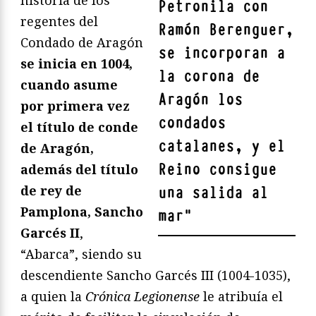
historia de los
Petronila
con
regentes del
Ramón Berenguer
,
Condado de Aragón
se incorporan a
se inicia en 1004,
la corona de
cuando asume
Aragón los
por primera vez
condados
el título de conde
catalanes, y el
de Aragón,
Reino consigue
además del título
de rey de
una salida al
Pamplona, Sancho
mar
"
Garcés II
,
“Abarca”, siendo su
descendiente Sancho Garcés III (1004-1035),
a quien la
Crónica Legionense
le atribuía el