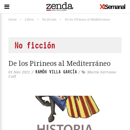
Inicio
>
Libros
>
No ficción
>
De los Pirineos al Mediterráneo
No ficción
De los Pirineos al Mediterráneo
RAMÓN VILLA GARCÍA
01 Nov 2021
/
/
Marta Serrano
Coll