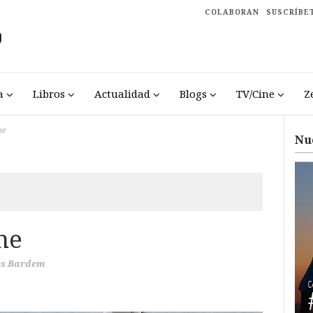
COLABORAN
SUSCRÍBE
a
Libros
Actualidad
Blogs
TV/Cine
Z
me
Nu
me
os Bardem