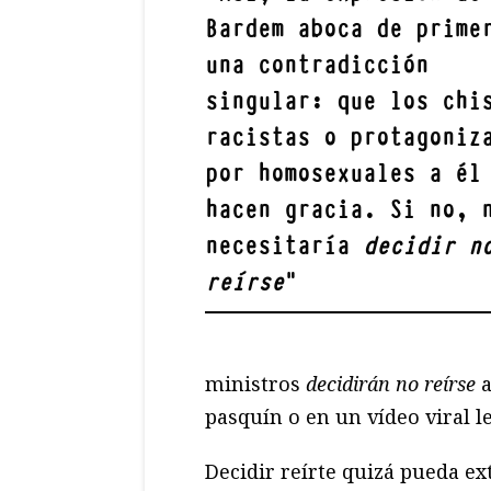
Bardem aboca de prime
una contradicción
singular: que los chi
racistas o protagoniz
por homosexuales a él
hacen gracia. Si no, 
necesitaría
decidir n
reírse
"
ministros
decidirán no reírse
a
pasquín o en un vídeo viral l
Decidir reírte quizá pueda e