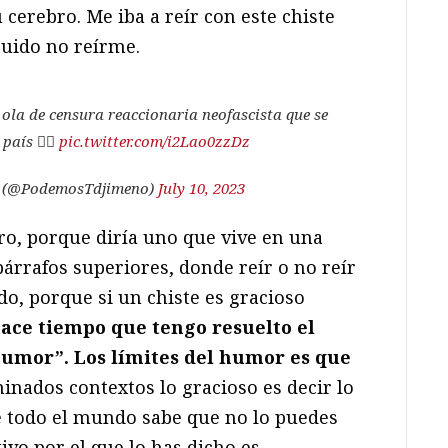
cerebro. Me iba a reír con este chiste
guido no reírme.
ola de censura reaccionaria neofascista que se
país 👇🏽
pic.twitter.com/i2Lao0zzDz
 (@PodemosTdjimeno)
July 10, 2023
ro, porque diría uno que vive en una
árrafos superiores, donde reír o no reír
o, porque si un chiste es gracioso
ace tiempo que tengo resuelto el
 humor”. Los límites del humor es que
minados contextos lo gracioso es decir lo
e todo el mundo sabe que no lo puedes
ivo por el que lo has dicho es