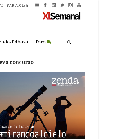
TE
PARTICIPA
enda-Edhasa
Foro
evo concurso