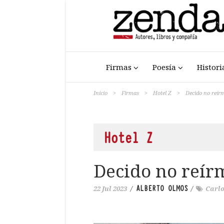
Firmas
Poesía
Histori
Inicio
>
Firmas
>
Hotel Z
>
Decido no reír
Hotel Z
Decido no reír
ALBERTO OLMOS
22 Jul 2023
/
/
Carl