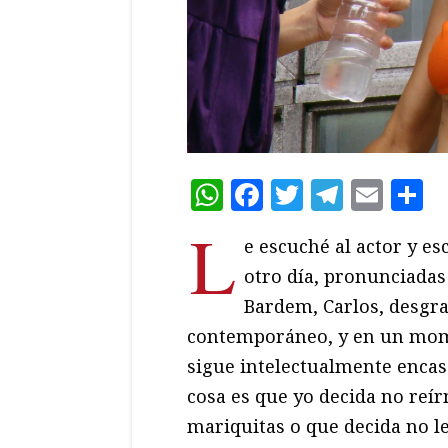
WhatsApp
Facebook
Twitter
Teleg
Ema
C
L
e escuché al actor y es
otro día, pronunciadas
Bardem, Carlos, desgra
contemporáneo, y en un mom
sigue intelectualmente encas
cosa es que yo decida no reír
mariquitas o que decida no l