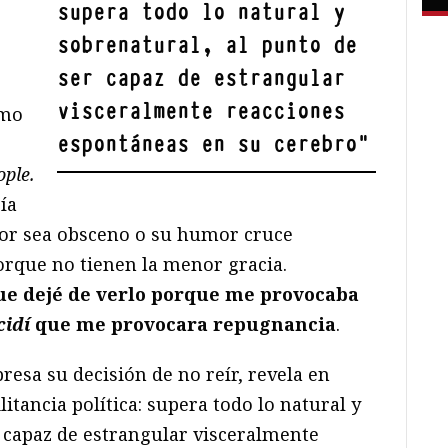
supera todo lo natural y
s
sobrenatural, al punto de
ser capaz de estrangular
visceralmente reacciones
omo
espontáneas en su cerebro
"
ople.
ía
nor sea obsceno o su humor cruce
orque no tienen la menor gracia.
e dejé de verlo porque me provocaba
cidí
que me provocara repugnancia
.
resa su decisión de no reír, revela en
itancia política: supera todo lo natural y
r capaz de estrangular visceralmente