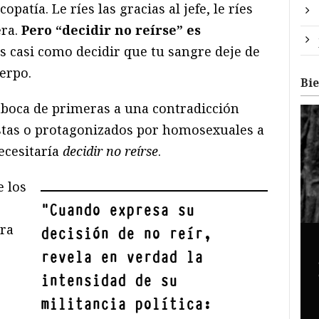
opatía. Le ríes las gracias al jefe, le ríes
era.
Pero “decidir no reírse” es
Es casi como decidir que tu sangre deje de
erpo.
Bi
aboca de primeras a una contradicción
cistas o protagonizados por homosexuales a
necesitaría
decidir no reírse
.
e los
"
Cuando expresa su
ora
decisión de no reír,
revela en verdad la
intensidad de su
militancia política: