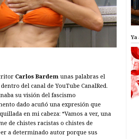
Ya 
ram
il
ompartir
critor
Carlos Bardem
unas palabras el
 dentro del canal de YouTube CanalRed.
naba su visión del fascismo
ento dado acuñó una expresión que
quillada en mi cabeza: “Vamos a ver, una
me de chistes racistas o chistes de
eer a determinado autor porque sus