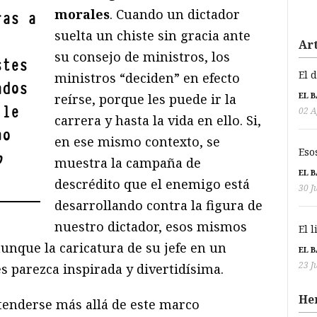
morales
. Cuando un dictador
ras a
suelta un chiste sin gracia ante
Art
su consejo de ministros, los
stes
El 
ministros “deciden” en efecto
ados
EL 
reírse, porque les puede ir la
 le
02 A
carrera y hasta la vida en ello. Si,
no
en ese mismo contexto, se
Eso
o
muestra la campaña de
EL 
descrédito que el enemigo está
30 J
desarrollando contra la figura de
nuestro dictador, esos mismos
El 
unque la caricatura de su jefe en un
EL 
23 J
es parezca inspirada y divertidísima.
He
xtenderse más allá de este marco