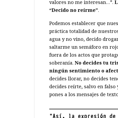
valores no me interesan…”.
L
“Decido no reírme”
.
Podemos establecer que nuest
práctica totalidad de nuestros
agua y no vino, decido droga
saltarme un semáforo en rojo
fuera de los actos que prota
soberanía.
No decides tu tri
ningún sentimiento o afect
decides llorar, no decides te
decides reírte, salvo en falso
pones a los mensajes de text
"
Así, la expresión de