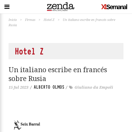
Inicio
>
Firmas
>
Hotel Z
>
Un italiano escribe en francés sobre
Rusia
Hotel Z
Un italiano escribe en francés
sobre Rusia
ALBERTO OLMOS
15 Jul 2023
/
/
Giuliano da Empoli