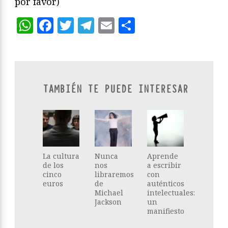
por favor)
WhatsApp
Facebook
Twitter
Telegram
Email
Compartir
TAMBIÉN TE PUEDE INTERESAR
La cultura
Nunca
Aprende
de los
nos
a escribir
cinco
libraremos
con
euros
de
auténticos
Michael
intelectuales:
Jackson
un
manifiesto