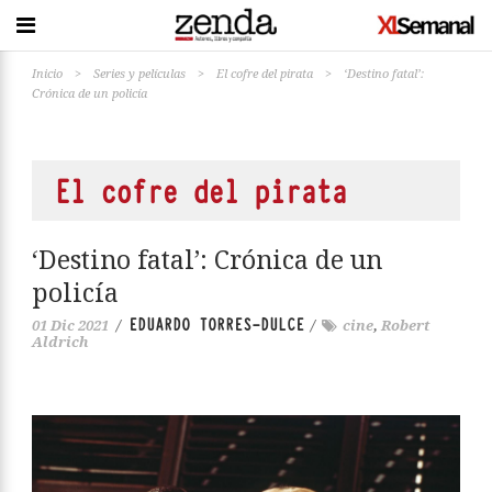
Inicio
>
Series y películas
>
El cofre del pirata
>
‘Destino fatal’:
Crónica de un policía
El cofre del pirata
‘Destino fatal’: Crónica de un
policía
EDUARDO TORRES-DULCE
01 Dic 2021
/
/
cine
,
Robert
Aldrich