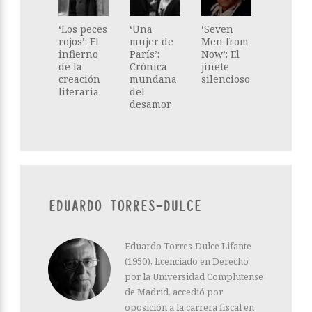
‘Los peces
‘Una
‘Seven
rojos’: El
mujer de
Men from
infierno
París’:
Now’: El
de la
Crónica
jinete
creación
mundana
silencioso
literaria
del
desamor
EDUARDO TORRES-DULCE
Eduardo Torres-Dulce Lifante
(1950), licenciado en Derecho
por la Universidad Complutense
de Madrid, accedió por
oposición a la carrera fiscal en