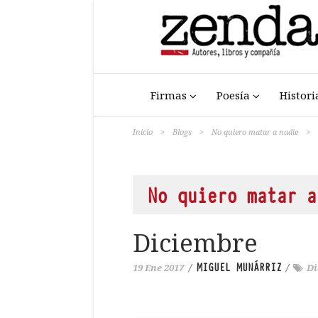
Firmas
Poesía
Histori
Inicio
>
Blogs
>
No quiero matar a nadie
>
No quiero matar a
Diciembre
MIGUEL MUNÁRRIZ
19 Ene 2017
/
/
Di