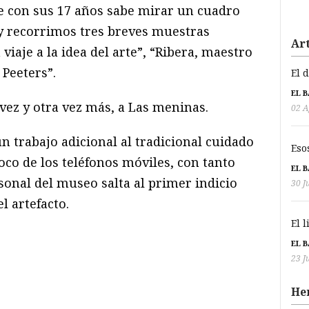
ue con sus 17 años sabe mirar un cuadro
y recorrimos tres breves muestras
Art
viaje a la idea del arte”, “Ribera, maestro
 Peeters”.
El 
EL 
ez y otra vez más, a Las meninas.
02 A
n trabajo adicional al tradicional cuidado
Eso
loco de los teléfonos móviles, con tanto
EL 
sonal del museo salta al primer indicio
30 J
l artefacto.
El 
EL 
23 J
He