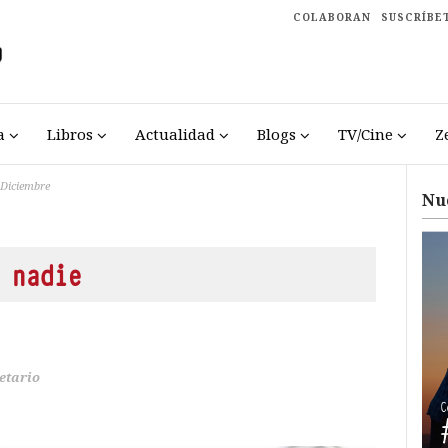
COLABORAN
SUSCRÍBE
a
Libros
Actualidad
Blogs
TV/Cine
Z
Diciembre
Nu
 nadie
etario