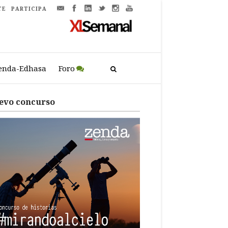
TE
PARTICIPA
enda-Edhasa
Foro
evo concurso