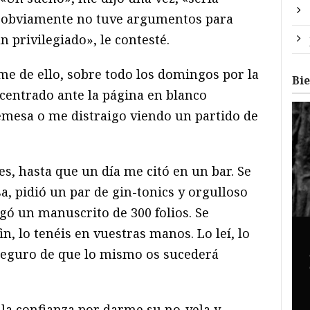
 y obviamente no tuve argumentos para
n privilegiado», le contesté.
me de ello, sobre todo los domingos por la
Bi
centrado ante la página en blanco
emesa o me distraigo viendo un partido de
s, hasta que un día me citó en un bar. Se
, pidió un par de gin-tonics y orgulloso
ó un manuscrito de 300 folios. Se
fin, lo tenéis en vuestras manos. Lo leí, lo
y seguro de que lo mismo os sucederá
 la confianza por darme su no-vela y