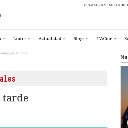
COLABORAN
SUSCRÍBE
a
Libros
Actualidad
Blogs
TV/Cine
Z
mingo por la tarde
Nu
ales
 tarde