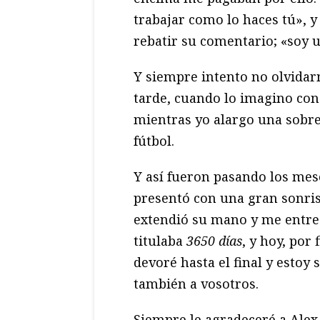
trabajar como lo haces tú»,
rebatir su comentario; «soy u
Y siempre intento no olvidar
tarde, cuando lo imagino con
mientras yo alargo una sobr
fútbol.
Y así fueron pasando los mese
presentó con una gran sonrisa
extendió su mano y me entreg
titulaba
3650 d
ías
, y hoy, por 
devoré hasta el final y esto
también a vosotros.
Siempre le agradeceré a Alex