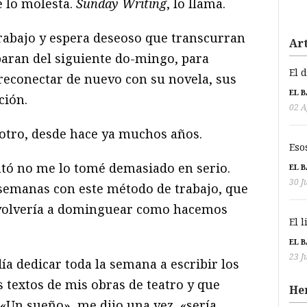
e lo molesta.
Sunday Writing
, lo llama.
trabajo y espera deseoso que transcurran
Art
eparan del siguiente do-mingo, para
El 
 reconectar de nuevo con su novela, sus
EL 
ción.
02 A
 otro, desde hace ya muchos años.
Eso
ntó no me lo tomé demasiado en serio.
EL 
30 J
semanas con este método de trabajo, que
 volvería a dominguear como hacemos
El 
EL 
23 J
ía dedicar toda la semana a escribir los
s textos de mis obras de teatro y que
He
«Un sueño», me dijo una vez, «sería