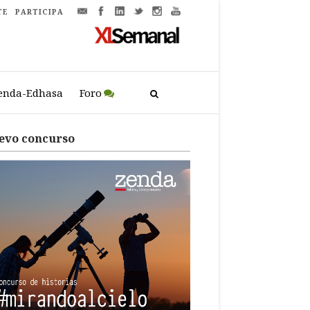
TE
PARTICIPA
enda-Edhasa
Foro
evo concurso