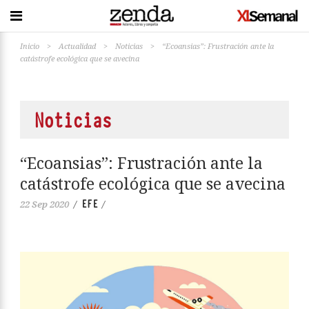
Inicio
>
Actualidad
>
Noticias
>
“Ecoansias”: Frustración ante la
catástrofe ecológica que se avecina
Noticias
“Ecoansias”: Frustración ante la
catástrofe ecológica que se avecina
EFE
22 Sep 2020
/
/