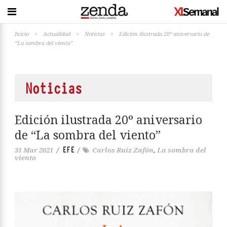
Inicio
>
Actualidad
>
Noticias
>
Edición ilustrada 20º aniversario de
“La sombra del viento”
Noticias
Edición ilustrada 20º aniversario
de “La sombra del viento”
EFE
31 Mar 2021
/
/
Carlos Ruiz Zafón
,
La sombra del
viento