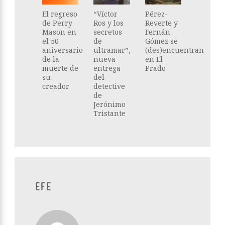
El regreso
“Víctor
Pérez-
de Perry
Ros y los
Reverte y
Mason en
secretos
Fernán
el 50
de
Gómez se
aniversario
ultramar”,
(des)encuentran
de la
nueva
en El
muerte de
entrega
Prado
su
del
creador
detective
de
Jerónimo
Tristante
EFE