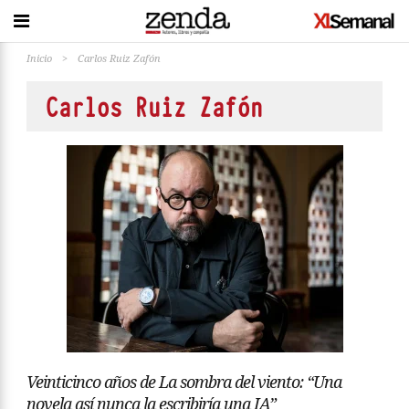
Inicio
>
Carlos Ruiz Zafón
Carlos Ruiz Zafón
Veinticinco años de La sombra del viento: “Una
novela así nunca la escribiría una IA”