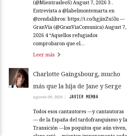
(@MientrasleoS) August 7, 2026 3 .
Entrevista a @labelmontemarta en
@zendalibros: https://t.co/hgjinZu5lu —
GranVía (@GranViaComunica) August 7,
2026 4 “Aquellos refugiados
comprobaron que el…
Leer más
Charlotte Gaingsbourg, mucho
más que la hija de Jane y Serge
JAVIER MEMBA
agosto 09, 2026
/
Todos esos cantautores —y cantautoras
— de la España del tardofranquismo y la
Transición —los poquitos que aún viven,
claro está— mienten impunemente cada