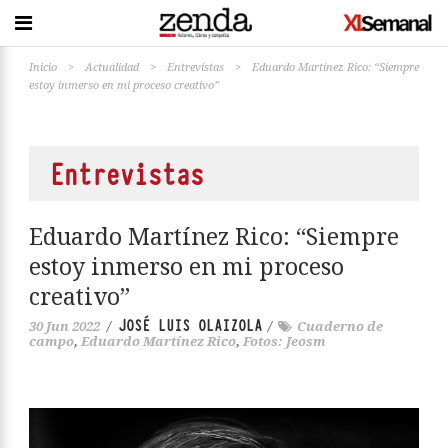
Inicio
>
Actualidad
>
Entrevistas
>
Eduardo Martínez Rico: “Siempre
estoy inmerso en mi proceso creativo”
Entrevistas
Eduardo Martínez Rico: “Siempre
estoy inmerso en mi proceso
creativo”
JOSÉ LUIS OLAIZOLA
30 Jun 2022
/
/
Cuaderno de
campo
,
Eduardo Martínez Rico
,
Fotos: Jeosm