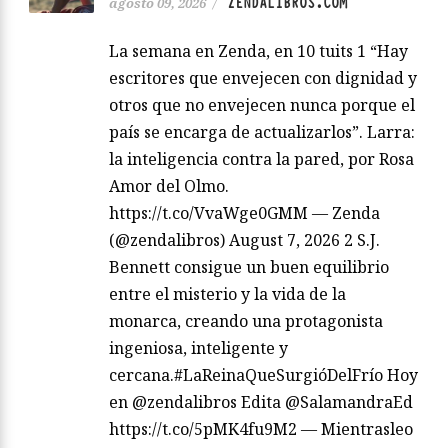
ZENDALIBROS.COM
agosto 09, 2026
/
La semana en Zenda, en 10 tuits 1 “Hay
escritores que envejecen con dignidad y
otros que no envejecen nunca porque el
país se encarga de actualizarlos”. Larra:
la inteligencia contra la pared, por Rosa
Amor del Olmo.
https://t.co/VvaWge0GMM — Zenda
(@zendalibros) August 7, 2026 2 S.J.
Bennett consigue un buen equilibrio
entre el misterio y la vida de la
monarca, creando una protagonista
ingeniosa, inteligente y
cercana.#LaReinaQueSurgióDelFrío Hoy
en @zendalibros Edita @SalamandraEd
https://t.co/5pMK4fu9M2 — Mientrasleo