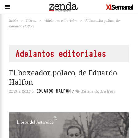
Inicio
>
Libros
>
Adelantos editoriales
>
El boxeador polaco, de
Eduardo Halfon
Adelantos editoriales
El boxeador polaco, de Eduardo
Halfon
EDUARDO HALFON
22 Dic 2019
/
/
Eduardo Halfon