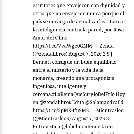
escritores que envejecen con dignidad y
otros que no envejecen nunca porque el
país se encarga de actualizarlos”. Larra:
la inteligencia contra la pared, por Rosa
Amor del Olmo.
https://t.co/VvaWge0GMM — Zenda
(@zendalibros) August 7, 2026 2 S.J.
Bennett consigue un buen equilibrio
entre el misterio y la vida de la
monarca, creando una protagonista
ingeniosa, inteligente y
cercana.#LaReinaQueSurgióDelFrío Hoy
en @zendalibros Edita @SalamandraEd
https://t.co/5pMK4fu9M2 — Mientrasleo
(@MientrasleoS) August 7, 2026 3 .
Entrevista a @labelmontemarta en