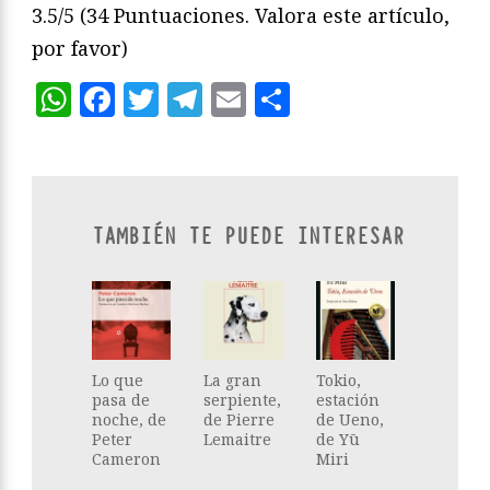
3.5/5
(34 Puntuaciones. Valora este artículo,
por favor)
WhatsApp
Facebook
Twitter
Telegram
Email
Compartir
TAMBIÉN TE PUEDE INTERESAR
Lo que
La gran
Tokio,
pasa de
serpiente,
estación
noche, de
de Pierre
de Ueno,
Peter
Lemaitre
de Yū
Cameron
Miri