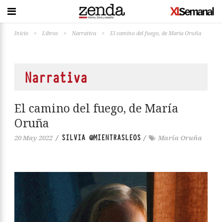
Inicio
>
Libros
>
Narrativa
>
El camino del fuego, de María Oruña
Narrativa
El camino del fuego, de María
Oruña
SILVIA @MIENTRASLEOS
20 May 2022
/
/
María Oruña