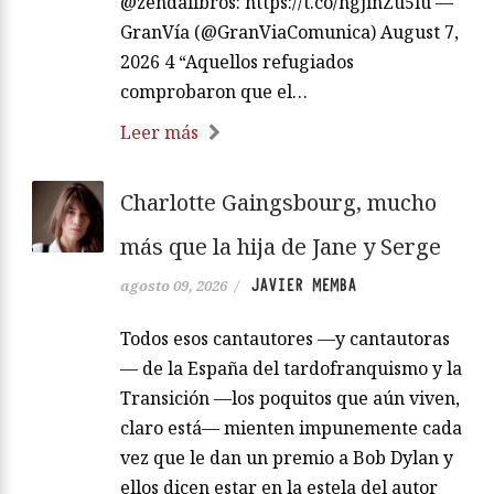
@zendalibros: https://t.co/hgjinZu5lu —
GranVía (@GranViaComunica) August 7,
2026 4 “Aquellos refugiados
comprobaron que el…
Leer más
Charlotte Gaingsbourg, mucho
más que la hija de Jane y Serge
JAVIER MEMBA
agosto 09, 2026
/
Todos esos cantautores —y cantautoras
— de la España del tardofranquismo y la
Transición —los poquitos que aún viven,
claro está— mienten impunemente cada
vez que le dan un premio a Bob Dylan y
ellos dicen estar en la estela del autor