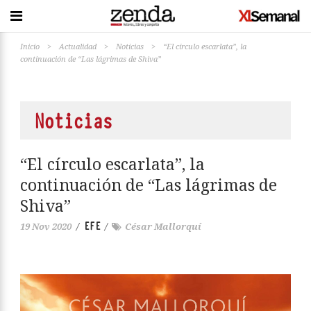
Inicio
>
Actualidad
>
Noticias
>
“El círculo escarlata”, la
continuación de “Las lágrimas de Shiva”
Noticias
“El círculo escarlata”, la
continuación de “Las lágrimas de
Shiva”
EFE
19 Nov 2020
/
/
César Mallorquí