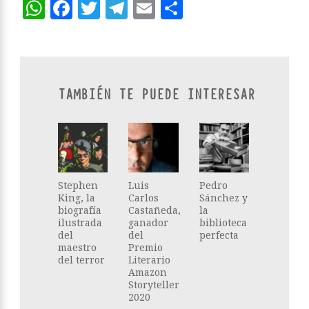
WhatsApp
Facebook
Twitter
Telegram
Email
Compartir
TAMBIÉN TE PUEDE INTERESAR
Stephen
Luis
Pedro
King, la
Carlos
Sánchez y
biografía
Castañeda,
la
ilustrada
ganador
biblioteca
del
del
perfecta
maestro
Premio
del terror
Literario
Amazon
Storyteller
2020