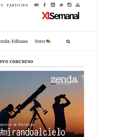
TE
PARTICIPA
enda-Edhasa
Foro
evo concurso