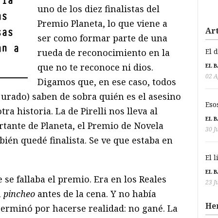
 la
uno de los diez finalistas del
as
Premio Planeta, lo que viene a
sas
Art
ser como formar parte de una
an a
rueda de reconocimiento en la
El 
que no te reconoce ni dios.
EL 
02 A
Digamos que, en ese caso, todos
jurado) saben de sobra quién es el asesino
Eso
tra historia. La de Pirelli nos lleva al
EL 
ante de Planeta, el Premio de Novela
30 J
ién quedé finalista. Se ve que estaba en
El 
EL 
e se fallaba el premio. Era en los Reales
23 J
n
pincheo
antes de la cena. Y no había
He
erminó por hacerse realidad: no gané. La