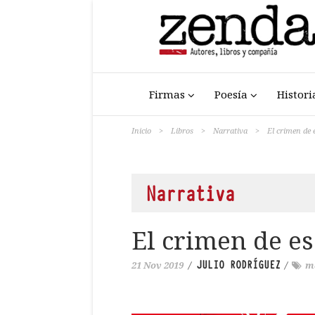
Firmas
Poesía
Histori
Inicio
>
Libros
>
Narrativa
>
El crimen de e
Narrativa
El crimen de es
JULIO RODRÍGUEZ
21 Nov 2019
/
/
m