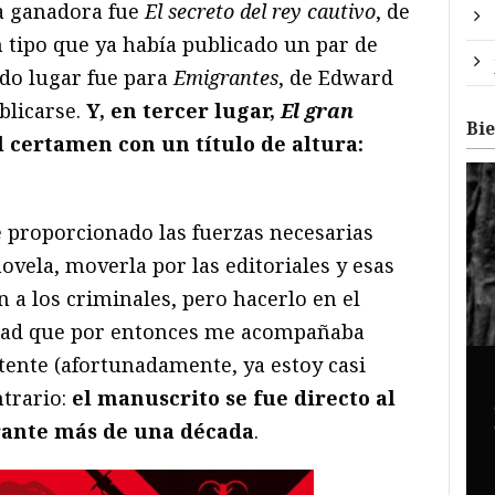
ra ganadora fue
El secreto del rey cautivo
, de
tipo que ya había publicado un par de
ndo lugar fue para
Emigrantes
, de Edward
blicarse.
Y, en tercer lugar,
El gran
Bi
l certamen con un título de altura:
 proporcionado las fuerzas necesarias
novela, moverla por las editoriales y esas
 a los criminales, pero hacerlo en el
idad que por entonces me acompañaba
ente (afortunadamente, ya estoy casi
ntrario:
el manuscrito se fue directo al
rante más de una década
.