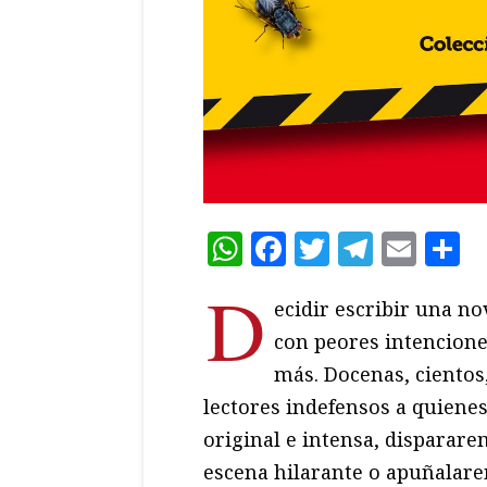
WhatsApp
Facebook
Twitter
Teleg
Ema
C
D
ecidir escribir una n
con peores intenciones.
más. Docenas, cientos,
lectores indefensos a quiene
original e intensa, disparar
escena hilarante o apuñalarem