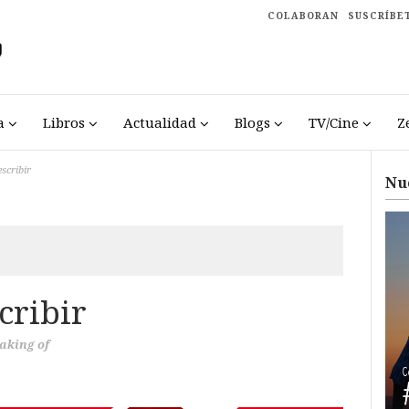
COLABORAN
SUSCRÍBE
a
Libros
Actualidad
Blogs
TV/Cine
Z
scribir
Nu
cribir
aking of