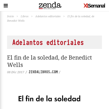
Inicio
>
Libros
>
Adelantos editoriales
>
El fin de la soledad, de
Benedict Wells
Adelantos editoriales
El fin de la soledad, de Benedict
Wells
ZENDALIBROS.COM
08 Dic 2017
/
/