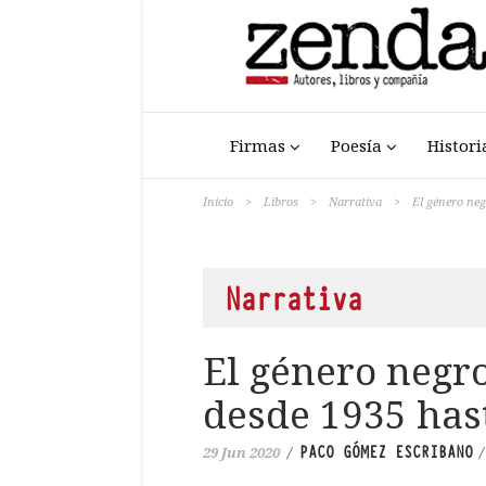
Firmas
Poesía
Histori
Inicio
>
Libros
>
Narrativa
>
El género neg
Narrativa
El género negro
desde 1935 has
PACO GÓMEZ ESCRIBANO
29 Jun 2020
/