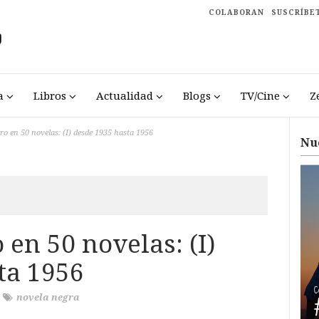
COLABORAN
SUSCRÍBE
a
Libros
Actualidad
Blogs
TV/Cine
Z
ro en 50 novelas: (I) desde 1935 hasta 1956
Nu
 en 50 novelas: (I)
ta 1956
/
novela negra