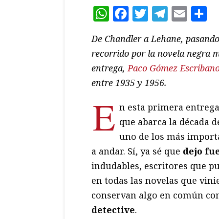
WhatsApp
Facebook
Twitter
Teleg
Ema
C
De Chandler a Lehane, pasando
recorrido por la novela negra m
entrega,
Paco Gómez Escriban
entre 1935 y 1956.
E
n esta primera entrega 
que abarca la década de
uno de los más import
a andar. Sí, ya sé que
dejo fu
indudables, escritores que p
en todas las novelas que vini
conservan algo en común con
detective
.