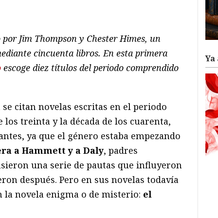
ram
il
ompartir
 por Jim Thompson y Chester Himes, un
ediante cincuenta libros. En esta primera
Ya 
o
escoge diez títulos del periodo comprendido
se citan novelas escritas en el periodo
 los treinta y la década de los cuarenta,
antes, ya que el género estaba empezando
era a
Hammett y a Daly
, padres
usieron una serie de pautas que influyeron
eron después. Pero en sus novelas todavía
 la novela enigma o de misterio:
el