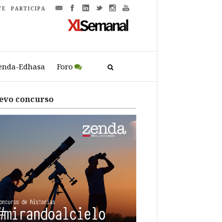
TE
PARTICIPA
enda-Edhasa
Foro
evo concurso