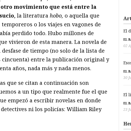
otro movimiento que está entre la
sucio
, la literatura
hobo,
o aquella que
Art
 temporeros o los viajes en vagones de
El 
abía perdido todo. Hubo millones de
EL 
ue vivieron de esta manera. La novela de
02 A
 desfase de tiempo (no solo de la lista de
s cincuenta) entre la publicación original y
Eso
henta años, nada más y nada menos.
EL 
30 J
as que se citan a continuación son
uemos a un tipo que realmente fue el que
El 
que empezó a escribir novelas en donde
EL 
detectives ni los policías: William Riley
23 J
He