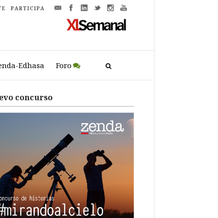
TE
PARTICIPA
enda-Edhasa
Foro
evo concurso