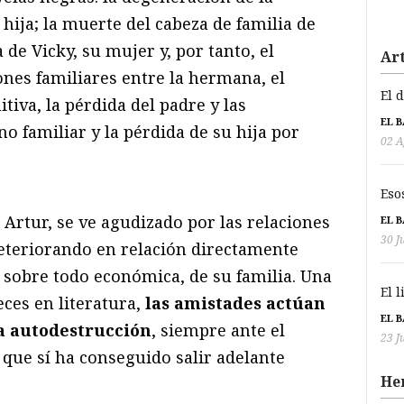
 hija; la muerte del cabeza de familia de
de Vicky, su mujer y, por tanto, el
Art
nes familiares entre la hermana, el
El 
tiva, la pérdida del padre y las
EL 
o familiar y la pérdida de su hija por
02 A
Eso
e Artur, se ve agudizado por las relaciones
EL 
30 J
eteriorando en relación directamente
 sobre todo económica, de su familia. Una
El 
ces en literatura,
las amistades actúan
EL 
a autodestrucción
, siempre ante el
23 J
 que sí ha conseguido salir adelante
He