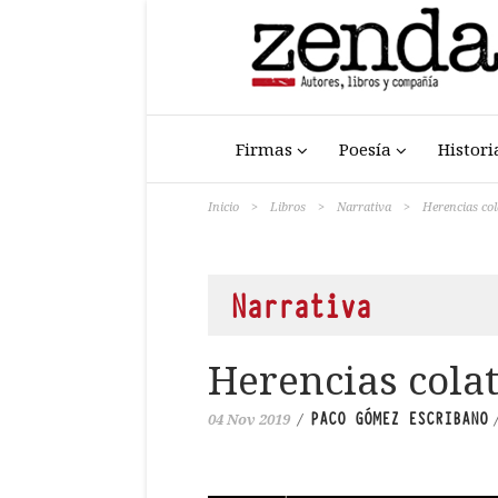
Firmas
Poesía
Histori
Inicio
>
Libros
>
Narrativa
>
Herencias cola
Narrativa
Herencias colat
PACO GÓMEZ ESCRIBANO
04 Nov 2019
/