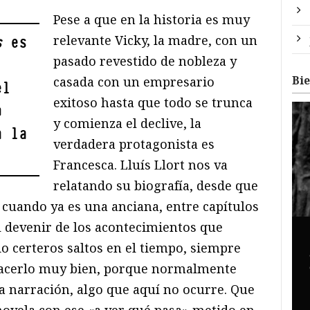
Pese a que en la historia es muy
relevante Vicky, la madre, con un
s
es
pasado revestido de nobleza y
Bi
casada con un empresario
el
exitoso hasta que todo se trunca
n
y comienza el declive, la
a la
verdadera protagonista es
Francesca. Lluís Llort nos va
relatando su biografía, desde que
, cuando ya es una anciana, entre capítulos
l devenir de los acontecimientos que
o certeros saltos en el tiempo, siempre
 hacerlo muy bien, porque normalmente
la narración, algo que aquí no ocurre. Que
 novela con ese «a ver qué pasa» metido en