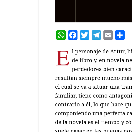
WhatsApp
Facebook
Twitter
Teleg
Ema
C
E
l personaje de Artur, 
de libro y, en novela n
perdedores bien caracte
resultan siempre mucho más 
el cual se va a situar una tra
familiar, tiene como antagoni
contrario a él, lo que hace q
componiendo una perfecta car
de la novela es el tiempo y 
suele pasar en las buenas nov