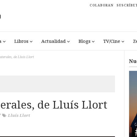
COLABORAN
SUSCRÍBE
a
Libros
Actualidad
Blogs
TV/Cine
Z
terales, de Lluís Llort
Nu
erales, de Lluís Llort
/
Lluís Llort