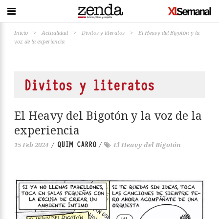
Inicio
>
Actualidad
>
Divitos y literatos
>
El Heavy del Bigotón y la
voz de la experiencia
Divitos y literatos
El Heavy del Bigotón y la voz de la
experiencia
QUIM CARRO
15 Feb 2024
/
/
El Heavy del Bigotón