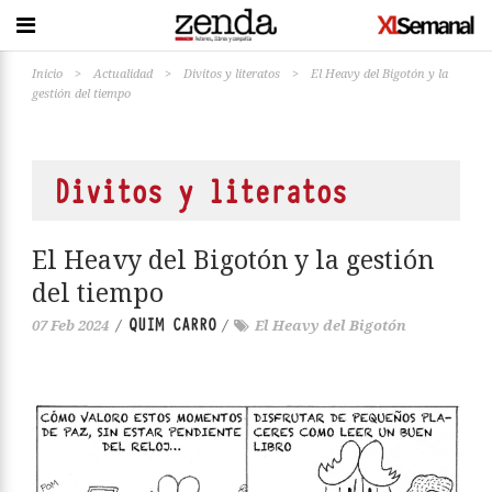
Inicio
>
Actualidad
>
Divitos y literatos
>
El Heavy del Bigotón y la
gestión del tiempo
Divitos y literatos
El Heavy del Bigotón y la gestión
del tiempo
QUIM CARRO
07 Feb 2024
/
/
El Heavy del Bigotón