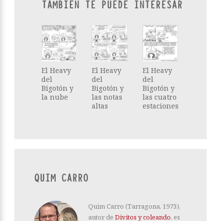
TAMBIÉN TE PUEDE INTERESAR
El Heavy
El Heavy
El Heavy
del
del
del
Bigotón y
Bigotón y
Bigotón y
la nube
las notas
las cuatro
altas
estaciones
QUIM CARRO
Quim Carro (Tarragona, 1973),
autor de
Divitos y coleando
, es