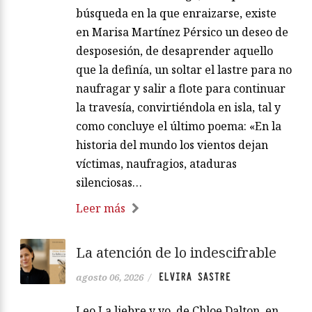
búsqueda en la que enraizarse, existe
en Marisa Martínez Pérsico un deseo de
desposesión, de desaprender aquello
que la definía, un soltar el lastre para no
naufragar y salir a flote para continuar
la travesía, convirtiéndola en isla, tal y
como concluye el último poema: «En la
historia del mundo los vientos dejan
víctimas, naufragios, ataduras
silenciosas…
Leer más
La atención de lo indescifrable
ELVIRA SASTRE
agosto 06, 2026
/
Leo La liebre y yo, de Chloe Dalton, en