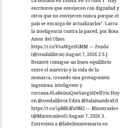
La semana en Zenda, en 10 tuits 1 “Hay
escritores que envejecen con dignidad y
otros que no envejecen nunca porque el
país se encarga de actualizarlos”. Larra:
la inteligencia contra la pared, por Rosa
Amor del Olmo.
https://t.co/VvaWge0GMM — Zenda
(@zendalibros) August 7, 2026 2 S.J.
Bennett consigue un buen equilibrio
entre el misterio y la vida de la
monarca, creando una protagonista
ingeniosa, inteligente y
cercana.#LaReinaQueSurgióDelFrío Hoy
en @zendalibros Edita @SalamandraEd
https://t.co/5pMK4fu9M2 — Mientrasleo
(@MientrasleoS) August 7, 2026 3 .
Entrevista a @labelmontemarta en