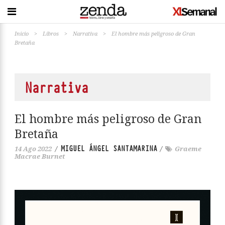
Inicio
>
Libros
>
Narrativa
>
El hombre más peligroso de Gran
Bretaña
Narrativa
El hombre más peligroso de Gran
Bretaña
MIGUEL ÁNGEL SANTAMARINA
14 Ago 2022
/
/
Graeme
Macrae Burnet