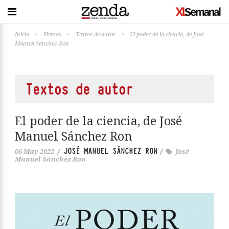
Inicio
>
Firmas
>
Textos de autor
>
El poder de la ciencia, de José
Manuel Sánchez Ron
Textos de autor
El poder de la ciencia, de José
Manuel Sánchez Ron
JOSÉ MANUEL SÁNCHEZ RON
06 May 2022
/
/
José
Manuel Sánchez Ron