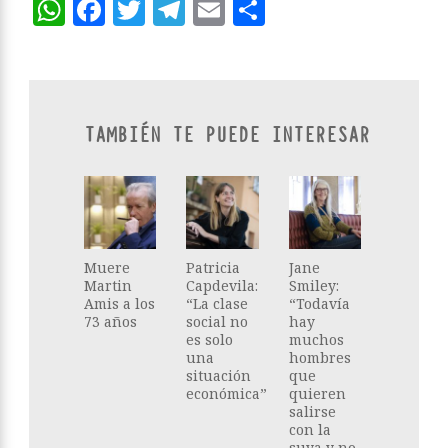
WhatsApp
Facebook
Twitter
Telegram
Email
Compartir
TAMBIÉN TE PUEDE INTERESAR
Muere
Patricia
Jane
Martin
Capdevila:
Smiley:
Amis a los
“La clase
“Todavía
73 años
social no
hay
es solo
muchos
una
hombres
situación
que
económica”
quieren
salirse
con la
suya y no