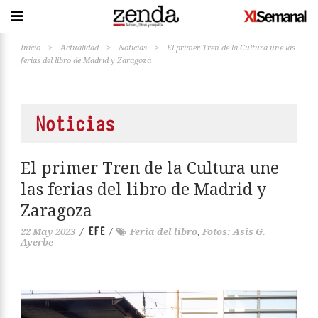
Inicio
>
Actualidad
>
Noticias
>
El primer Tren de la Cultura une las
ferias del libro de Madrid y Zaragoza
Noticias
El primer Tren de la Cultura une
las ferias del libro de Madrid y
Zaragoza
EFE
22 May 2023
/
/
Feria del libro
,
Fotos: Asis G.
Ayerbe