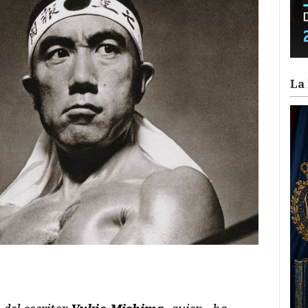
La 
ram
il
ompartir