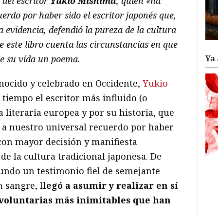
 del escritor
Yukio Mishima
, quien
«
ha
erdo por haber sido el escritor japon
é
s que,
 evidencia, defendió la pureza de la cultura
e este libro cuenta las circunstancias en que
Ya 
de su vida un poema.
nocido y celebrado en Occidente,
Yukio
 tiempo el escritor más influido (o
a literaria europea y por su historia, que
 a nuestro universal recuerdo por haber
 con mayor decisión y manifiesta
 de la cultura tradicional japonesa. De
mundo un testimonio fiel de semejante
 sangre, l
legó a asumir y realizar en sí
voluntarias más inimitables que han