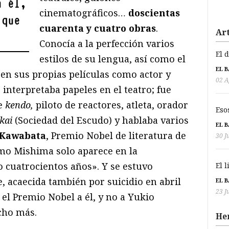
a él,
cinematográficos…
doscientas
 que
cuarenta y cuatro obras
.
Art
Conocía a la perfección varios
El 
estilos de su lengua, así como el
EL 
 en sus propias películas como actor y
02 A
e interpretaba papeles en el teatro; fue
de
kendo,
piloto de reactores, atleta, orador
Eso
-kai
(Sociedad del Escudo) y hablaba varios
EL 
 Kawabata
, Premio Nobel de literatura de
30 J
omo Mishima solo aparece en la
 cuatrocientos años». Y se estuvo
El 
 acaecida también por suicidio en abril
EL 
23 J
el Premio Nobel a él, y no a Yukio
cho más.
He