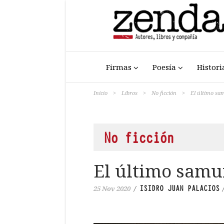
Firmas
Poesía
Histori
Inicio
>
Libros
>
No ficción
>
El último sa
No ficción
El último samu
ISIDRO JUAN PALACIOS
25 Nov 2020
/