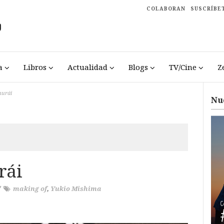
COLABORAN
SUSCRÍBE
a
Libros
Actualidad
Blogs
TV/Cine
Z
murái
Nu
rái
/
making of
,
Yukio Mishima