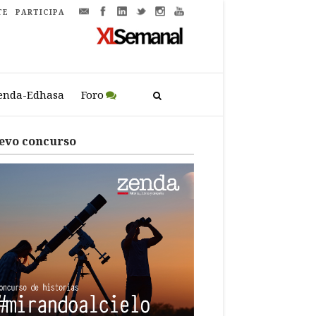
TE
PARTICIPA
enda-Edhasa
Foro
evo concurso