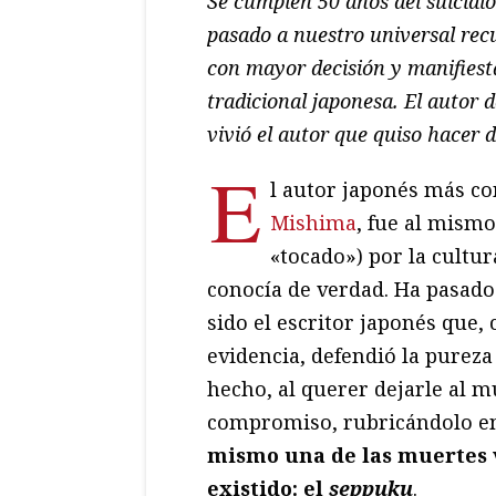
Se cumplen 50 años del suicidio
pasado a nuestro universal recu
con mayor decisión y manifiesta
tradicional japonesa. El autor d
vivió el autor que quiso hacer 
E
l autor japonés más co
Mishima
, fue al mismo
«tocado») por la cultur
conocía de verdad. Ha pasado
sido el escritor japonés que,
evidencia, defendió la pureza
hecho, al querer dejarle al 
compromiso, rubricándolo en
mismo una de las muertes 
existido: el
seppuku
.