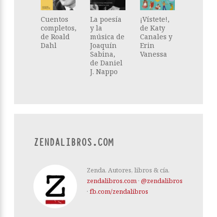
Cuentos
La poesía
¡Vístete!,
completos,
y la
de Katy
de Roald
música de
Canales y
Dahl
Joaquín
Erin
Sabina,
Vanessa
de Daniel
J. Nappo
ZENDALIBROS.COM
Zenda. Autores, libros & cía.
zendalibros.com
·
@zendalibros
·
fb.com/zendalibros