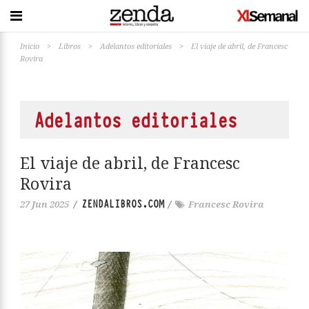
Inicio
>
Libros
>
Adelantos editoriales
>
El viaje de abril, de Francesc
Rovira
Adelantos editoriales
El viaje de abril, de Francesc
Rovira
ZENDALIBROS.COM
27 Jun 2025
/
/
Francesc Rovira