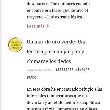
desaparece. Fue entonces cuando
encontré esa frase que detuvo el
trayecto: «Qué extraña lógica…
Leer más
Un mar de oro verde: Una
lectura para mojar pan y
chuparse los dedos
ARÍSTIDES MÍNGUEZ
agosto 10, 2026
/
BAÑOS
En esta obra he encontrado refugio a las
infernales temperaturas que nos
devastan y al fétido hedor sociopolítico
que nos asfixia. Sumergirse en ella es