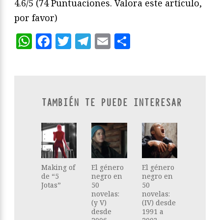
4.6/5
(74 Puntuaciones. Valora este artículo,
por favor)
WhatsApp
Facebook
Twitter
Telegram
Email
Compartir
TAMBIÉN TE PUEDE INTERESAR
Making of
El género
El género
de “5
negro en
negro en
Jotas”
50
50
novelas:
novelas:
(y V)
(IV) desde
desde
1991 a