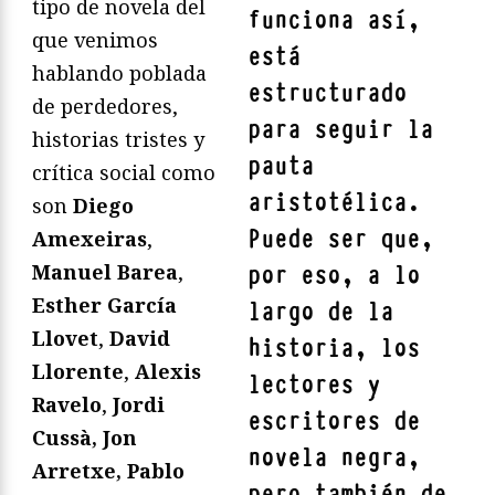
tipo de novela del
funciona así,
que venimos
está
hablando poblada
estructurado
de perdedores,
para seguir la
historias tristes y
pauta
crítica social como
aristotélica.
son
Diego
Puede ser que,
Amexeiras
,
Manuel Barea
,
por eso, a lo
Esther García
largo de la
Llovet
,
David
historia, los
Llorente
,
Alexis
lectores y
Ravelo
,
Jordi
escritores de
Cussà, Jon
novela negra,
Arretxe,
Pablo
pero también de