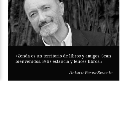
«Zenda es un territorio de libros y amigos. Sean
bienvenidos. Feliz estancia y felices libros.»
Arturo Pérez-Reverte
Copyright © Zenda ·
Aviso Legal
·
Política de Privacidad
·
Política
de Cookies
·
Participa
·
Mapa Web