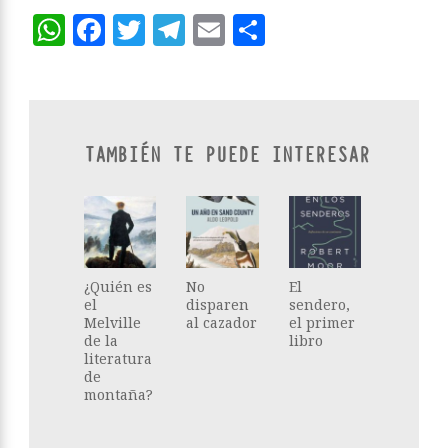
WhatsApp
Facebook
Twitter
Telegram
Email
Compartir
TAMBIÉN TE PUEDE INTERESAR
¿Quién es
No
El
el
disparen
sendero,
Melville
al cazador
el primer
de la
libro
literatura
de
montaña?