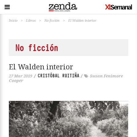
Inicio
>
Libros
>
No ficción
>
El Walden interior
No ficción
El Walden interior
CRISTÓBAL RUITIÑA
27 Mar 2019
/
/
Susan Fenimore
Cooper