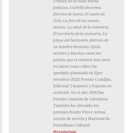
Crónica de la nada hecha
pedazos, Cuchillo de arena,
Retrato de humo, El sueño de
Oslo, La foto de los suecos,
Serena, La edad de la memoria,
El territorio de la memoria, La
playa del horizonte, Retrato de
un hombre desnudo, Ojalá
octubre
y
Muchas veces me
pediste que te contara esos años
.
Su labor como editor ha
quedado plasmada en
Egos
revueltos
(XXII Premio Comillas,
Editorial Tusquets) y
Especies en
extinción
. En el año 2000 fue
Premio Canarias de Literatura.
También ha obtenido los
premios Benito Pérez Armas,
Azorín de novela y Nacional de
Periodismo Cultural.
@cosmejuan