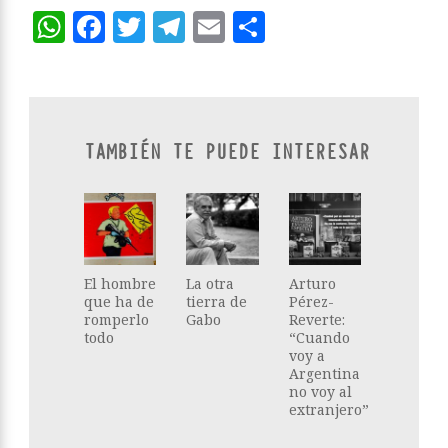
WhatsApp
Facebook
Twitter
Telegram
Email
Compartir
TAMBIÉN TE PUEDE INTERESAR
El hombre
La otra
Arturo
que ha de
tierra de
Pérez-
romperlo
Gabo
Reverte:
todo
“Cuando
voy a
Argentina
no voy al
extranjero”