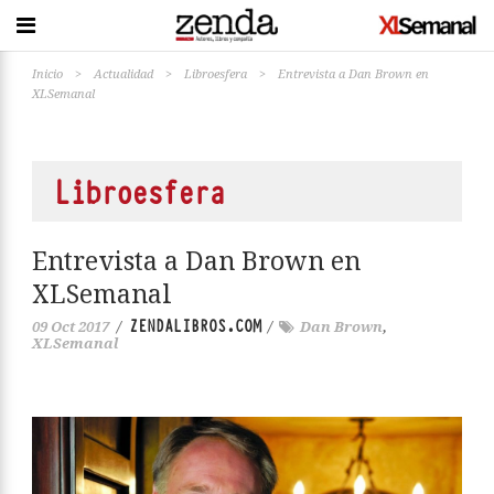
Inicio
>
Actualidad
>
Libroesfera
>
Entrevista a Dan Brown en
XLSemanal
Libroesfera
Entrevista a Dan Brown en
XLSemanal
ZENDALIBROS.COM
09 Oct 2017
/
/
Dan Brown
,
XLSemanal