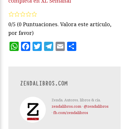
completa en XL Semanal
0/5
(0 Puntuaciones. Valora este artículo,
por favor)
WhatsApp
Facebook
Twitter
Telegram
Email
Compartir
ZENDALIBROS.COM
Zenda. Autores, libros & cía.
zendalibros.com
·
@zendalibros
·
fb.com/zendalibros