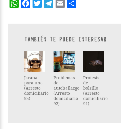
WhatsApp
Facebook
Twitter
Telegram
Email
Compartir
TAMBIÉN TE PUEDE INTERESAR
Jarana
Problemas
Prótesis
para uno
de
de
(Arresto
autohallazgo
bolsillo
domiciliario
(Arresto
(Arresto
93)
domiciliario
domiciliario
92)
91)