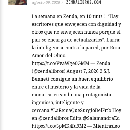
ZENDALIBROS.COM
agosto 09, 2026
/
La semana en Zenda, en 10 tuits 1 “Hay
escritores que envejecen con dignidad y
otros que no envejecen nunca porque el
país se encarga de actualizarlos”. Larra:
la inteligencia contra la pared, por Rosa
Amor del Olmo.
https://t.co/VvaWge0GMM — Zenda
(@zendalibros) August 7, 2026 2 S.J.
Bennett consigue un buen equilibrio
entre el misterio y la vida de la
monarca, creando una protagonista
ingeniosa, inteligente y
cercana.#LaReinaQueSurgióDelFrío Hoy
en @zendalibros Edita @SalamandraEd
https://t.co/5pMK4fu9M2 — Mientrasleo