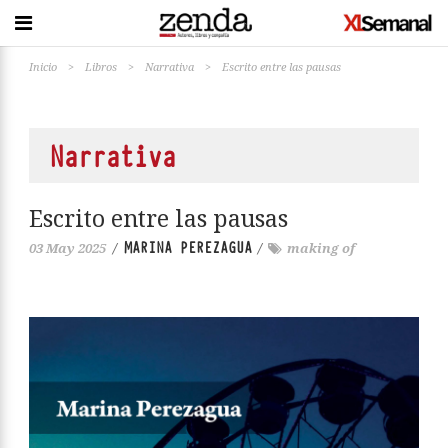
Inicio
>
Libros
>
Narrativa
>
Escrito entre las pausas
Narrativa
Escrito entre las pausas
MARINA PEREZAGUA
03 May 2025
/
/
making of