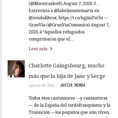
(@MientrasleoS) August 7, 2026 3 .
Entrevista a @labelmontemarta en
@zendalibros: https://t.co/hgjinZu5lu —
GranVía (@GranViaComunica) August 7,
2026 4 “Aquellos refugiados
comprobaron que el…
Leer más
Charlotte Gaingsbourg, mucho
más que la hija de Jane y Serge
JAVIER MEMBA
agosto 09, 2026
/
Todos esos cantautores —y cantautoras
— de la España del tardofranquismo y la
Transición —los poquitos que aún viven,