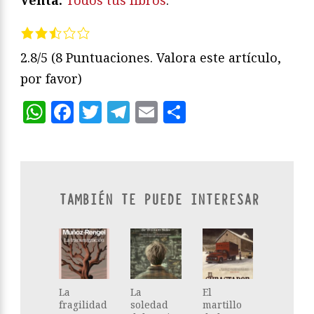
Venta:
Todos tus libros
.
2.8/5
(8 Puntuaciones. Valora este artículo,
por favor)
WhatsApp
Facebook
Twitter
Telegram
Email
Compartir
TAMBIÉN TE PUEDE INTERESAR
La
La
El
fragilidad
soledad
martillo