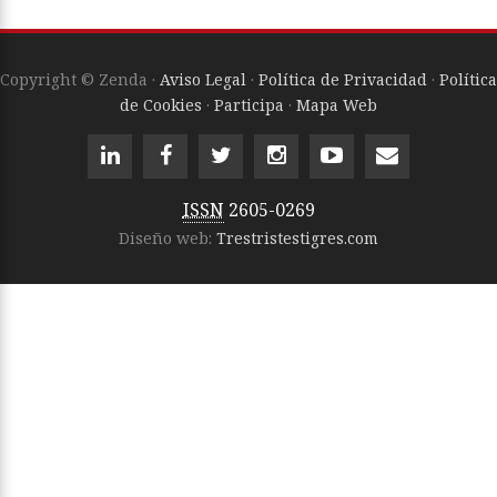
Copyright © Zenda ·
Aviso Legal
·
Política de Privacidad
·
Política
de Cookies
·
Participa
·
Mapa Web
ISSN
2605-0269
Diseño web:
Trestristestigres.com