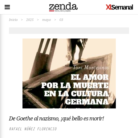
Inicio
>
2025
>
mayo
>
03
De Goethe al nazismo, ¡qué bello es morir!
RAFAEL NÚÑEZ FLORENCIO