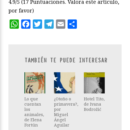
4.9/5
(17 Puntuaciones. Valora este artículo,
por favor)
WhatsApp
Facebook
Twitter
Telegram
Email
Compartir
TAMBIÉN TE PUEDE INTERESAR
Lo que
¿Otoño o
Hotel Tito,
cuentan
primavera?,
de Ivana
los
por
Bodrožić
animales,
Miguel
de Elena
Ángel
Fortún
Aguilar