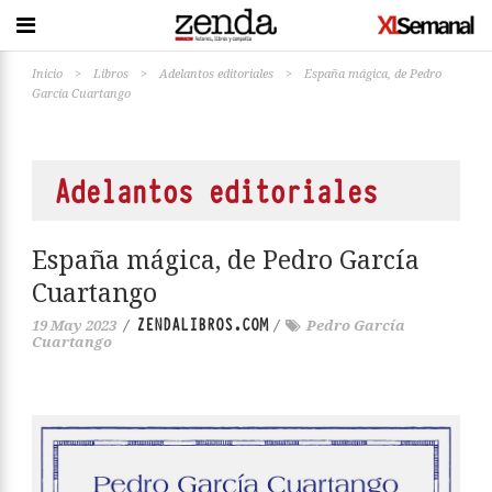
Inicio
>
Libros
>
Adelantos editoriales
>
España mágica, de Pedro
García Cuartango
Adelantos editoriales
España mágica, de Pedro García
Cuartango
ZENDALIBROS.COM
19 May 2023
/
/
Pedro García
Cuartango