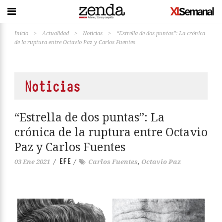
Inicio
>
Actualidad
>
Noticias
>
“Estrella de dos puntas”: La crónica
de la ruptura entre Octavio Paz y Carlos Fuentes
Noticias
“Estrella de dos puntas”: La
crónica de la ruptura entre Octavio
Paz y Carlos Fuentes
EFE
03 Ene 2021
/
/
Carlos Fuentes
,
Octavio Paz