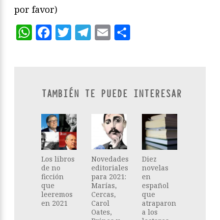
por favor)
WhatsApp
Facebook
Twitter
Telegram
Email
Compartir
TAMBIÉN TE PUEDE INTERESAR
Los libros
Novedades
Diez
de no
editoriales
novelas
ficción
para 2021:
en
que
Marías,
español
leeremos
Cercas,
que
en 2021
Carol
atraparon
Oates,
a los