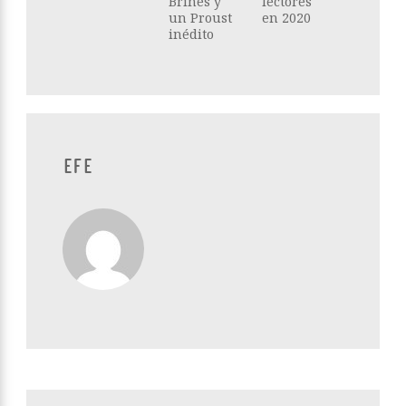
Brines y
lectores
un Proust
en 2020
inédito
EFE