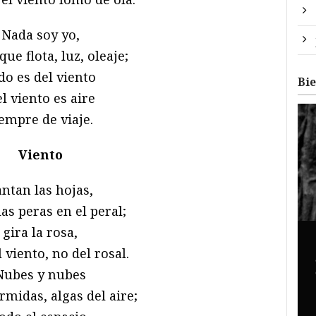
Nada soy yo,
ue flota, luz, oleaje;
do es del viento
Bi
el viento es aire
empre de viaje.
Viento
ntan las hojas,
las peras en el peral;
gira la rosa,
 viento, no del rosal.
Nubes y nubes
rmidas, algas del aire;