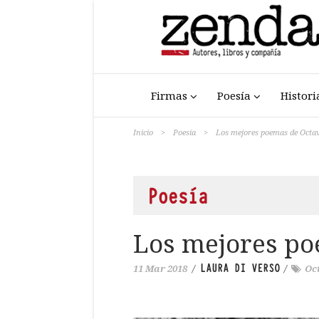
Firmas
Poesía
Histori
Inicio
>
Poesía
>
Los mejores poemas de Octa
Poesía
Los mejores po
LAURA DI VERSO
11 Mar 2018
/
/
Oc