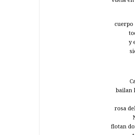
cuerpo q
to
y 
si
Ca
bailan 
rosa del
flotan do