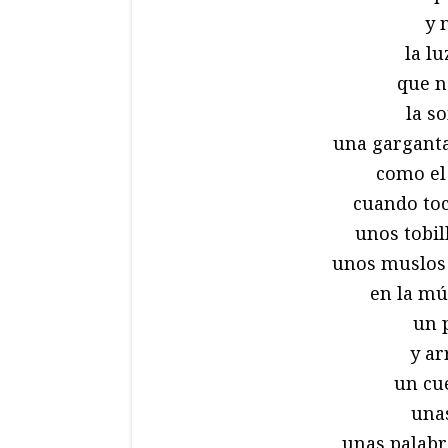
y 
la l
que n
la s
una garganta
como el
cuando toc
unos tobil
unos muslos
en la mú
un 
y ar
un cue
una
unas palabr