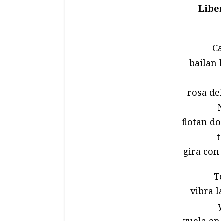
Libe
Ca
bailan 
rosa del
flotan do
gira con 
T
vibra l
vuela en