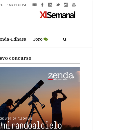
TE
PARTICIPA
enda-Edhasa
Foro
evo concurso