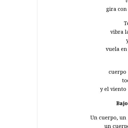
gira con 
T
vibra l
vuela en
cuerpo q
to
y el viento
Bajo
Un cuerpo, un 
un cuerp