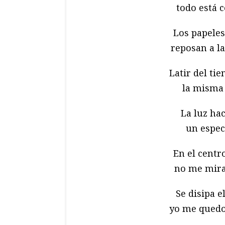
todo está c
Los papeles,
reposan a l
Latir del ti
la misma 
La luz ha
un espect
En el centr
no me mira
Se disipa e
yo me quedo