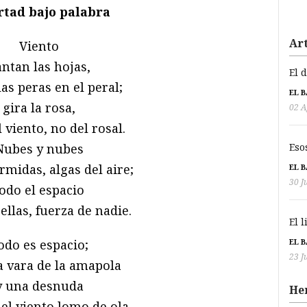
rtad bajo palabra
Art
Viento
ntan las hojas,
El 
las peras en el peral;
EL 
gira la rosa,
02 A
 viento, no del rosal.
Eso
Nubes y nubes
rmidas, algas del aire;
EL 
30 J
todo el espacio
ellas, fuerza de nadie.
El 
EL 
odo es espacio;
23 J
a vara de la amapola
y una desnuda
He
 el viento lomo de ola.