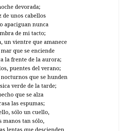
noche devorada;
uz de unos cabellos
o apaciguan nunca
ombra de mi tacto;
, un vientre que amanece
 mar que se enciende
a la frente de la aurora;
los, puentes del verano;
 nocturnos que se hunden
sica verde de la tarde;
pecho que se alza
rasa las espumas;
llo, sólo un cuello,
s manos tan sólo,
as lentas que descienden