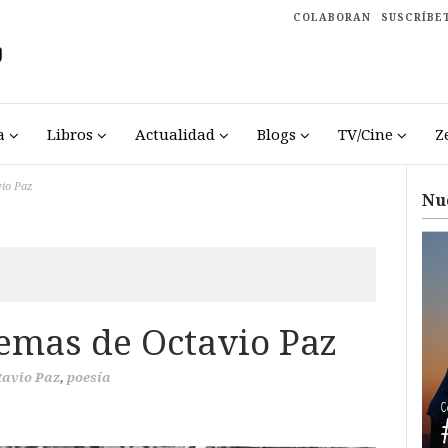
COLABORAN
SUSCRÍBE
a
Libros
Actualidad
Blogs
TV/Cine
Z
vio Paz
Nu
emas de Octavio Paz
tavio Paz
,
poesía