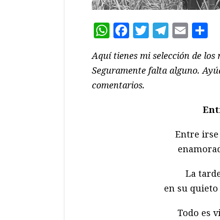
WhatsApp
Facebook
Twitter
Teleg
Ema
C
Aquí tienes mi selección de los
Seguramente falta alguno. Ayúd
comentarios.
Ent
Entre irse
enamorado
La tarde
en su quieto
Todo es vi